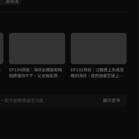
寰
蕭景鴻
燕
EP104預告｜海珍出櫃後和梅
EP103預告｜汪龍遇上失魂落
這
樹師僵持不下，父女倆能順利
魄的海珍，竟然想霸王硬上
女
破冰嗎？
弓？ 17600_EP103_previe
w_01
，一起共創新版留言功能！
顯示更多