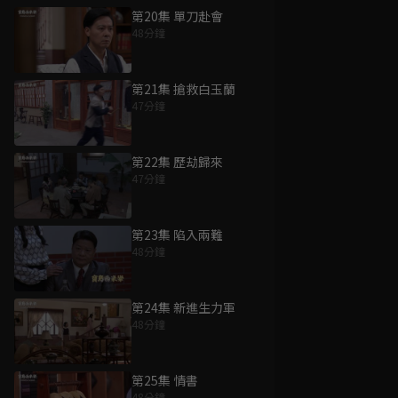
第20集 單刀赴會
48分鐘
第21集 搶救白玉蘭
47分鐘
第22集 歷劫歸來
47分鐘
第23集 陷入兩難
48分鐘
第24集 新進生力軍
48分鐘
第25集 情書
48分鐘