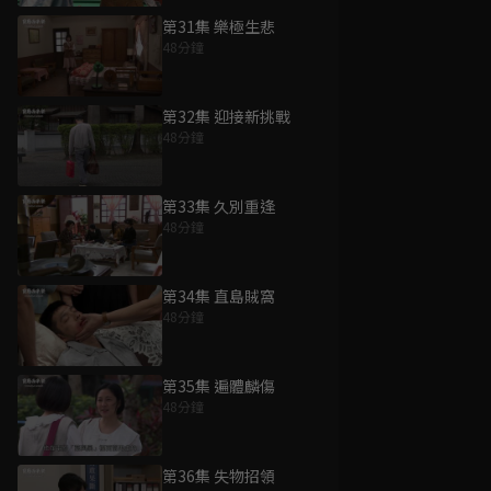
第31集 樂極生悲
48分鐘
第32集 迎接新挑戰
48分鐘
第33集 久別重逢
48分鐘
第34集 直島賊窩
48分鐘
第35集 遍體麟傷
48分鐘
第36集 失物招領