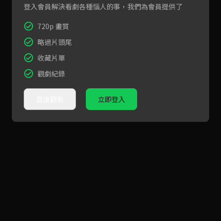
登入會員解決看劇各種惱人的事，我們為會員提供了
720p 畫質
略過片頭尾
收藏片單
觀劇紀錄
直接觀看
立即登入