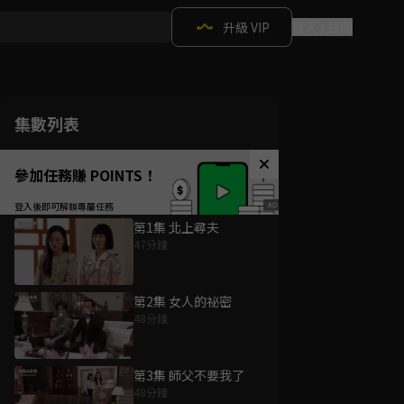
升級 VIP
登入 / 註冊
集數列表
參加任務賺 POINTS！
第1集 北上尋夫
47分鐘
第2集 女人的祕密
48分鐘
第3集 師父不要我了
48分鐘