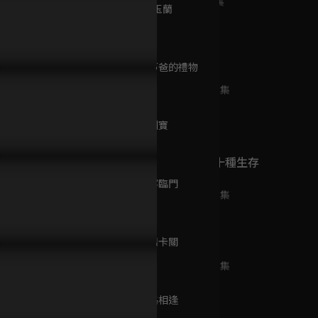
已完結 / 共 4 集
第9集 江岸玉蘭
47分鐘
第10集 給阿爸的禮物
純白之戀
47分鐘
已完結 / 共 24 集
第11集 挖到寶
48分鐘
麼唯美是我認識的台8？珍德
EP102預告｜海珍突然出櫃坦
EP101預
日據時代的十種生存
女CP終於親下去啦！
承愛女生，梅樹師能接受這個
終於可以退
法則
第12集 貴客臨門
打擊嗎？
以死相逼！
已完結 / 共 14 集
47分鐘
第13集 鈕釦卡關
棋逢對手
47分鐘
已完結 / 共 37 集
第14集 狹路相逢
48分鐘