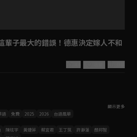
我這輩子最大的錯誤！德惠決定嫁人不和
4.6
分享
收藏
Play
顯示更多
克服艱難成為女西裝師，並一針一線，縫製出燦爛的未來？

華語
免費
2025
2026
台語風華
Video
山
陳玹宇
黃婕菲
蔡宜君
王丁筑
許瀞蔆
顏邦智