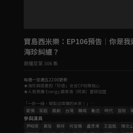
寶島西米樂
：EP106預告｜你是
海珍糾纏？
跟播至第 306 集
每週一至週五22:00更新
★海珍與德惠的「珍德」女女CP刻骨銘心

★人氣男團 Energy 蕭景鴻（阿弟）重磅加盟

「一針一線，縫製出燦爛的未來！」

女人在性別不平等時代裡，如何在男性主導的西裝產業中，
愛情
家庭
戲劇
台灣
職場
勵志
時代
冒險
一段勇氣、親情與愛情交織的勵志成長故事！
參與演員
尹昭德
黃瑄
蔡祥
何宜珊
盧彥澤
王盈凱
陳文