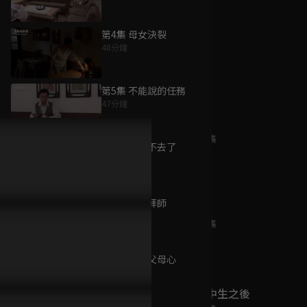
第4集 母女決裂
48分鐘
為您推薦
第5集 不能說的任務
47分鐘
祖孫情
已完結 / 共 1 集
第6集 我回不去了
47分鐘
第7集 正式拜師
我叫侯美麗
47分鐘
已完結 / 共 2 集
第8集 天下父母心
47分鐘
死了一個國中生之後