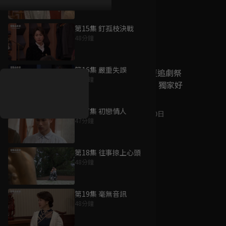
第15集 釘孤枝決戰
48分鐘
好康資訊
第16集 嚴重失誤
7/21-8/20，盛夏追劇祭
48分鐘
升級VIP最優惠！獨家好
戲看到飽
第17集 初戀情人
7月21日
-
8月20日
47分鐘
第18集 往事掠上心頭
48分鐘
第19集 毫無音訊
48分鐘