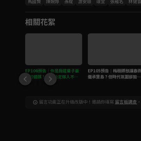
馬國賢
陳婉婷
孫綻
游安順
璟宣
張雁名
林健
相關花絮
大婚之日，
EP106預告｜你是我這輩子最
EP105預告｜梅樹師想讓春
大的錯誤！德惠決定嫁人不和
繼承寶島？但時代氛圍卻阻礙
海珍糾纏？
重重！
留言功能正在升級改版中！邀請你填寫
留言板調查