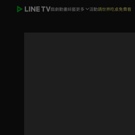
戲劇
動畫
綜藝
更多
活動
請世界吃桌免費看
寶島西米樂