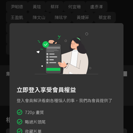
尹昭德
黃瑄
蔡祥
何宜珊
盧彥澤
王盈凱
陳文山
陳玹宇
黃婕菲
蔡宜君
王丁筑
許瀞蔆
顏邦智
馬國賢
陳婉婷
孫綻
游安順
璟宣
張雁名
林健寰
蕭景鴻
集數列表
反序
立即登入享受會員權益
登入會員解決看劇各種惱人的事，我們為會員提供了
1
2
3
4
5
6
720p 畫質
相關花絮
略過片頭尾
收藏片單