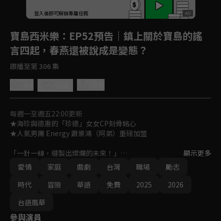
登入後即可解鎖專屬任務
Play
寶島西米樂
：EP52預告｜鎮上關於寶島的謠
言四起，春燕還被說成是變態？
跟播至第 306 集
4.6
分享
收藏
每週一至週五22:00更新
★海珍與德惠的「珍德」女女CP刻骨銘心

★人氣男團 Energy 蕭景鴻（阿弟）重磅加盟

「一針一線，縫製出燦爛的未來！」

顯示更多
女人在性別不平等時代裡，如何在男性主導的西裝產業中，克服艱
愛情
家庭
戲劇
台灣
職場
勵志
難成為女西裝師，並一針一線，縫製出燦爛的未來？

一段勇氣、親情與愛情交織的勵志成長故事！
時代
冒險
華語
免費
2025
2026
台語風華
參與演員