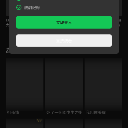
觀劇紀錄
喬
EP53預告｜芳男家爆發
EP52預告｜鎮上關於寶
EP51預告｜寶島門口無
立即登入
大衝突！大小老婆只能
島的謠言四起，春燕還
故被貼符咒？究竟是誰
留一個？
被說成是變態？
開這麼惡劣的玩笑？
直接觀看
為您推薦
祖孫情
死了一個國中生之後
我叫侯美麗
VIP