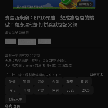
登入後即可解鎖專屬任務
Play
寶島西米樂
：EP10預告｜想成為爸爸的驕
傲！盧彥澤他鄉打拼默默惦記父親
跟播至第 306 集
4.6
分享
收藏
每週一至週五22:00更新
★海珍與德惠的「珍德」女女CP刻骨銘心

★人氣男團 Energy 蕭景鴻（阿弟）重磅加盟

「一針一線，縫製出燦爛的未來！」

顯示更多
女人在性別不平等時代裡，如何在男性主導的西裝產業中，克服艱
愛情
家庭
戲劇
台灣
職場
勵志
難成為女西裝師，並一針一線，縫製出燦爛的未來？

一段勇氣、親情與愛情交織的勵志成長故事！
時代
冒險
華語
免費
2025
2026
台語風華
參與演員