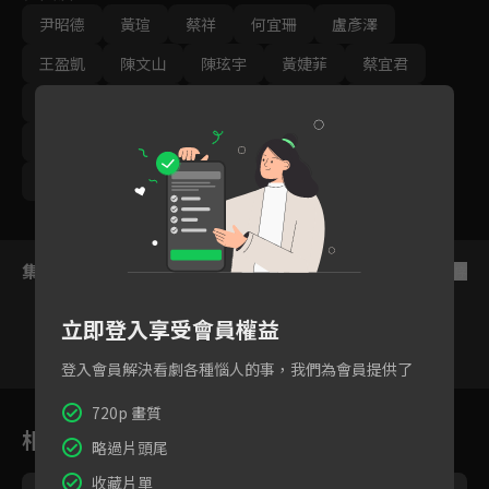
尹昭德
黃瑄
蔡祥
何宜珊
盧彥澤
王盈凱
陳文山
陳玹宇
黃婕菲
蔡宜君
王丁筑
許瀞蔆
顏邦智
馬國賢
陳婉婷
孫綻
游安順
璟宣
張雁名
林健寰
蕭景鴻
集數列表
反序
立即登入享受會員權益
登入會員解決看劇各種惱人的事，我們為會員提供了
1
2
3
4
5
6
720p 畫質
相關花絮
略過片頭尾
收藏片單