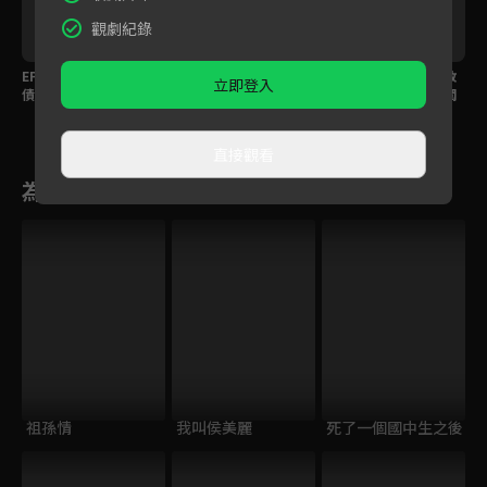
觀劇紀錄
大
EP11預告｜黑幫上門討
EP10預告｜想成為爸爸
要拿回我們的西裝誰敢
立即登入
債，盧彥澤霸氣開口：
的驕傲！盧彥澤他鄉打
阻擋！盧彥澤聯手老闆
我來還！
拼默默惦記父親
娘霸氣反擊黑市！
直接觀看
為您推薦
祖孫情
我叫侯美麗
死了一個國中生之後