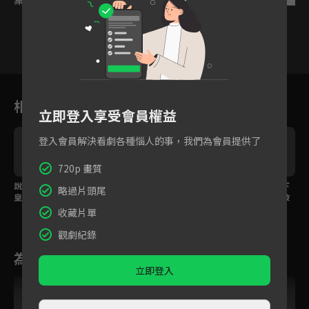
1
2
3
4
5
6
相關花絮
立即登入享受會員權益
登入會員解決看劇各種惱人的事，我們為會員提供了
720p 畫質
說實話就被砍頭？冷血
殘忍潑熱油測妻是否真
渣夫誤認妻為亡母痛下
略過片頭尾
皇子怕真相曝光拔劍封
盲？癡情皇子出手相救
殺手，癡情皇子一劍破
口！
成功騙過冷血丈夫
門英雄救美
收藏片單
觀劇紀錄
為您推薦
立即登入
VIP