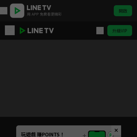
開啟
用 APP 免費看更精彩
升級VIP
明眸
目前未允許這部影片在你所在的地區播放
如有不便請見諒
Unmute
玩遊戲 賺POINTS！