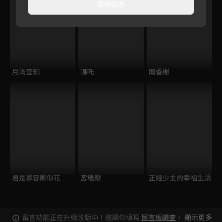
直接觀看
月滿雲知
哪吒
聞香榭
君是慕容卿似花
宮墻厭
正經少主的幸福生活
留言功能正在升級改版中！邀請你填寫
留言板調查
，
顯示更多