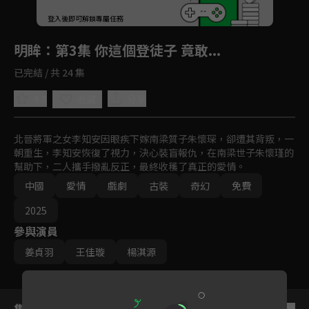
回首頁
登入後即可解鎖專屬任務
Play
明眸
：第3集 你這個登徒子 竟敢...
已完結 / 共 24 集
4.8
分享
收藏
北晉將軍之女李知安因眼疾下嫁南梁質子朱懷琛，卻遭其背叛，一
朝重生，李知安恢復了視力，決心裝盲報仇，在南梁世子朱懷瑾的
幫助下，二人攜手撥亂反正，最終收穫了真正的愛情。
中國
愛情
戲劇
古裝
奇幻
免費
2025
參與演員
姜貞羽
王佳璇
楊淇源
集數列表
反序