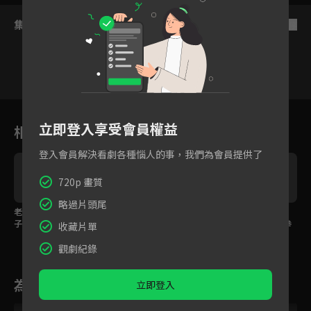
集數列表
反序
1
2
3
4
5
6
立即登入享受會員權益
相關花絮
登入會員解決看劇各種惱人的事，我們為會員提供了
720p 畫質
略過片頭尾
老公出軌公婆來搶孫
雷佳音護小三求放過，
女友上司講話酸言酸
子，全職媽媽卻爭不到
老婆閨蜜不領情霸氣回
語，靳東忍無可忍一拳
收藏片單
扶養權？
嗆！
給教訓！
觀劇紀錄
為您推薦
立即登入