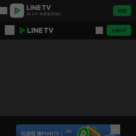
開啟
用 APP 免費看更精彩
升級VIP
我的前半生
目前未允許這部影片在你所在的地區播放
如有不便請見諒
Unmute
玩遊戲 賺POINTS！