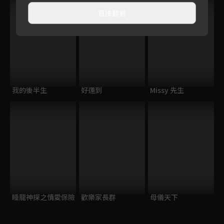
直接觀看
我的後半生
好運到
Missy 先生
睡龍神探之情愛保險
歡樂家長群
母儀天下