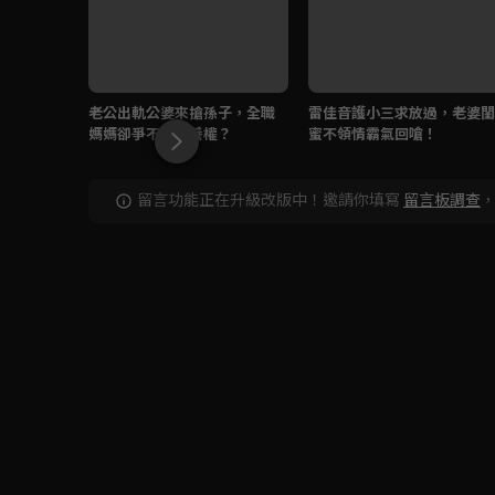
老公出軌公婆來搶孫子，全職
雷佳音護小三求放過，老婆閨
媽媽卻爭不到扶養權？
蜜不領情霸氣回嗆！
留言功能正在升級改版中！邀請你填寫
留言板調查