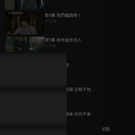
第4集 我們離婚吧！
43分鐘
為您推薦
第5集 原地踏步的人
43分鐘
我的後半生
已完結 / 共 36 集
第6集 我愛她
43分鐘
第7集 知己知彼 百戰不殆
Missy 先生
43分鐘
已完結 / 共 20 集
第8集 她的萬幸 你的不幸
43分鐘
睡龍神探之情愛保險