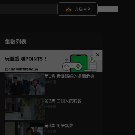
升級 VIP
登入 / 註冊
集數列表
玩遊戲 賺POINTS！
第1集 貴婦媽媽的婚姻危機
44分鐘
第2集 三個人的晚餐
44分鐘
第3集 同床異夢
44分鐘