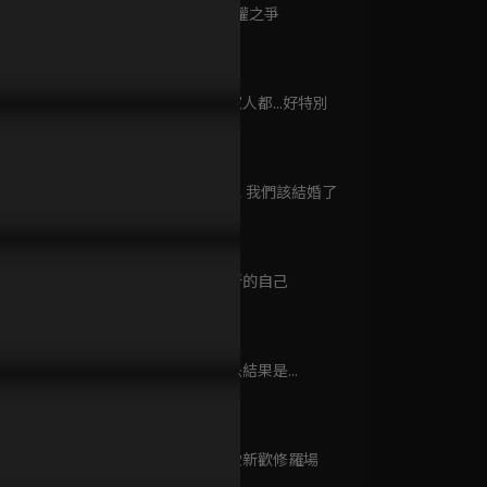
已完結 / 共 25 集
第9集 扶養權之爭
43分鐘
第10集 一家人都...好特別
公出軌還不清醒！馬伊俐痛
老公出軌對象出乎意料？馬伊
把小三當老
歡樂家長群
43分鐘
問「他們只是同事吧？」
俐得知真相當場崩潰！
背負罵名霸
已完結 / 共 40 集
第11集 我想 我們該結婚了
42分鐘
少年派2
已完結 / 共 40 集
第12集 全新的自己
42分鐘
第13集 判決結果是...
好運到
43分鐘
已完結 / 共 20 集
第14集 舊愛新歡修羅場
43分鐘