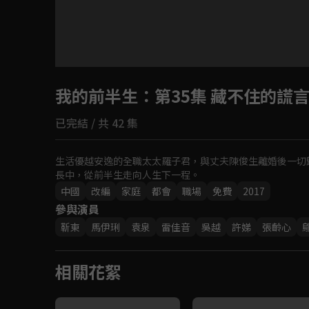
目前未允許這部影片在你所在的地區播放
我的前半生
如有不便請見諒
：第35集 藏不住的謊
已完結 / 共 42 集
回首頁
生活優越安逸的全職太太羅子君，與丈夫陳俊生離婚後一切
長中，從前半生走向人生下一程。
中國
改編
家庭
都會
職場
免費
2017
參與演員
靳東
馬伊琍
袁泉
雷佳音
吳越
許娣
張齡心
相關花絮