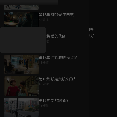
第15集 迎著光 不回頭
好康資訊
43分鐘
7/21-8/20，盛夏追劇祭
升級VIP最優惠！獨家好
第16集 愛的代價
戲看到飽
43分鐘
7月21日
-
8月20日
第17集 打動我的 是賀涵
43分鐘
第18集 該走與該來的人
43分鐘
第19集 新的戀情？
43分鐘