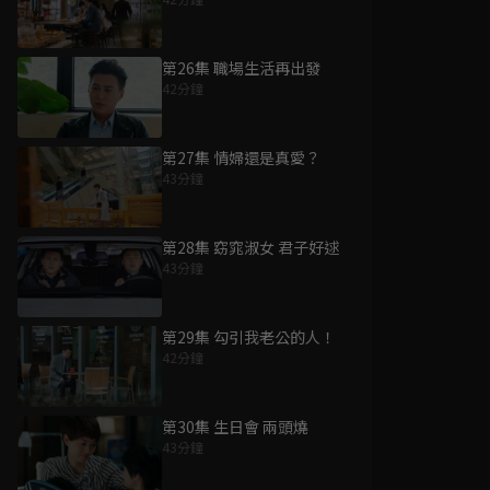
第26集 職場生活再出發
42分鐘
第27集 情婦還是真愛？
43分鐘
第28集 窈窕淑女 君子好逑
43分鐘
第29集 勾引我老公的人！
42分鐘
第30集 生日會 兩頭燒
43分鐘