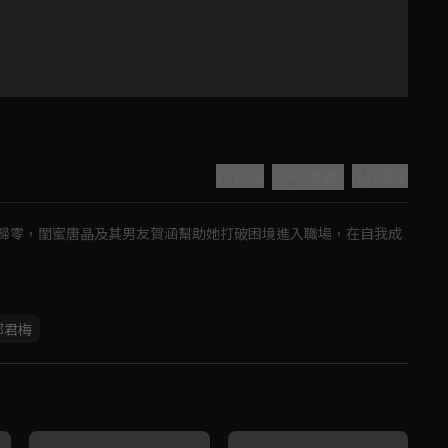
言
4.6
分享
收藏
歸零，閨蜜唐晶及其男友賀涵幫助她打破困境進入職場，在自我成
Play
鄔君梅
Video