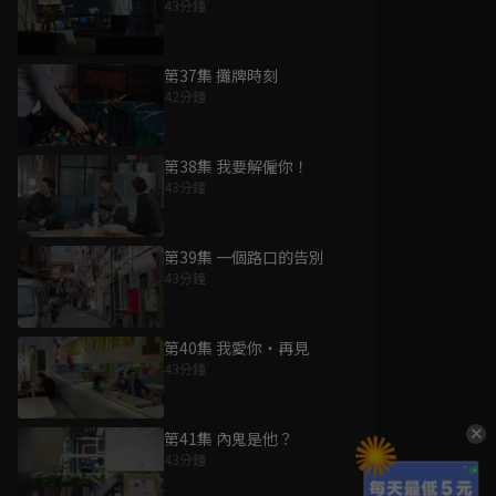
43分鐘
第37集 攤牌時刻
42分鐘
第38集 我要解僱你！
43分鐘
第39集 一個路口的告別
43分鐘
第40集 我愛你・再見
43分鐘
第41集 內鬼是他？
43分鐘