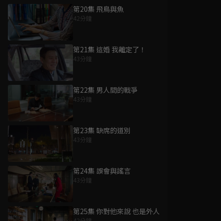
第20集 飛鳥與魚
42分鐘
第21集 這婚 我離定了！
43分鐘
第22集 男人間的戰爭
43分鐘
第23集 缺席的道別
43分鐘
第24集 誤會與謠言
43分鐘
第25集 你對他來說 也是外人
42分鐘