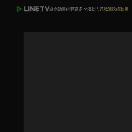
戲劇
動畫
綜藝
更多
活動
人氣韓漫改編動畫
我的前半生