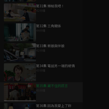
第31集 嫁給我吧！
42分鐘
第32集 三角關係
44分鐘
第33集 新娘與伴娘
42分鐘
第34集 電話另一端的絕情
43分鐘
第35集 藏不住的謊言
43分鐘
第36集 因為我愛上了妳