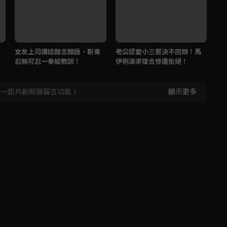
女友上司講話酸言酸語，靳東
老公認愛小三堅決不回頭！馬
老
忍無可忍一拳給教訓！
伊俐淚求復合慘遭拒絕！
哭
，一起共創新版留言功能！
顯示更多