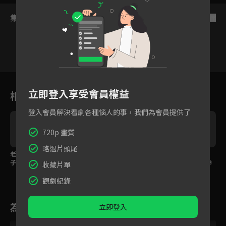
集數列表
反序
24
25
26
27
28
29
3
立即登入享受會員權益
相關花絮
登入會員解決看劇各種惱人的事，我們為會員提供了
720p 畫質
略過片頭尾
老公出軌公婆來搶孫
雷佳音護小三求放過，
女友上司講話酸言酸
子，全職媽媽卻爭不到
老婆閨蜜不領情霸氣回
語，靳東忍無可忍一拳
收藏片單
扶養權？
嗆！
給教訓！
觀劇紀錄
為您推薦
立即登入