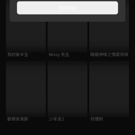
直接觀看
我的後半生
Missy 先生
睡龍神探之情愛保險
歡樂家長群
少年派2
好運到