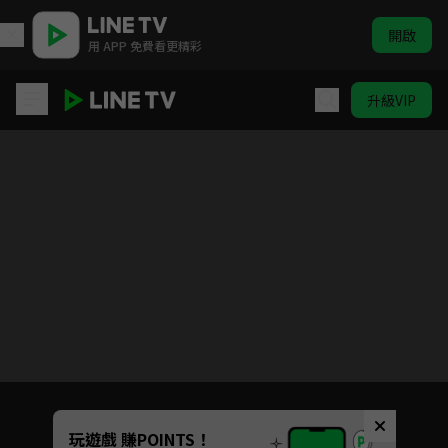
開啟
用 APP 免費看更精彩
升級VIP
我的前半生
目前未允許這部影片在你所在的地區播放
如有不便請見諒
Unmute
玩遊戲 賺POINTS！