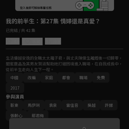
回首頁
登入後即可解鎖專屬任務
Play
我的前半生
：第27集 情婦還是真愛？
已完結 / 共 42 集
4.6
分享
收藏
生活優越安逸的全職太太羅子君，與丈夫陳俊生離婚後一切歸零，
閨蜜唐晶及其男友賀涵幫助她打破困境進入職場，在自我成長中，
從前半生走向人生下一程。
中國
改編
家庭
都會
職場
免費
2017
參與演員
靳東
馬伊琍
袁泉
雷佳音
吳越
許娣
張齡心
鄔君梅