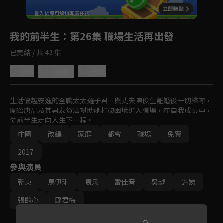
回首頁
登入後即可解鎖專屬任務
Play
我的前半生
：第26集 職場生活再出發
已完結 / 共 42 集
4.6
分享
收藏
生活優越安逸的全職太太羅子君，與丈夫陳俊生離婚後一切歸零，
閨蜜唐晶及其男友賀涵幫助她打破困境進入職場，在自我成長中，
從前半生走向人生下一程。
中國
改編
家庭
都會
職場
免費
2017
參與演員
靳東
馬伊琍
袁泉
雷佳音
吳越
許娣
張齡心
鄔君梅