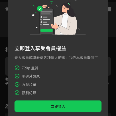
集數列表
反序
23
24
25
26
27
28
2
立即登入享受會員權益
相關花絮
登入會員解決看劇各種惱人的事，我們為會員提供了
720p 畫質
略過片頭尾
老公出軌公婆來搶孫
雷佳音護小三求放過，
女友上司講話酸言酸
子，全職媽媽卻爭不到
老婆閨蜜不領情霸氣回
語，靳東忍無可忍一拳
收藏片單
扶養權？
嗆！
給教訓！
觀劇紀錄
為您推薦
立即登入