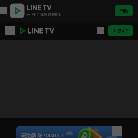
開啟
用 APP 免費看更精彩
升級VIP
我的前半生
目前未允許這部影片在你所在的地區播放
如有不便請見諒
Unmute
玩遊戲 賺POINTS！