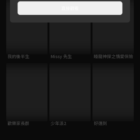
直接觀看
我的後半生
Missy 先生
睡龍神探之情愛保險
歡樂家長群
少年派2
好運到