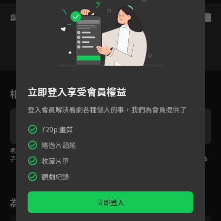
集數列表
反序
16
17
18
19
20
21
2
立即登入享受會員權益
相關花絮
登入會員解決看劇各種惱人的事，我們為會員提供了
720p 畫質
略過片頭尾
老公出軌公婆來搶孫
雷佳音護小三求放過，
女友上司講話酸言酸
子，全職媽媽卻爭不到
老婆閨蜜不領情霸氣回
語，靳東忍無可忍一拳
收藏片單
扶養權？
嗆！
給教訓！
觀劇紀錄
為您推薦
立即登入