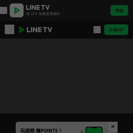
開啟
用 APP 免費看更精彩
升級VIP
我的前半生
目前未允許這部影片在你所在的地區播放
如有不便請見諒
Unmute
玩遊戲 賺POINTS！