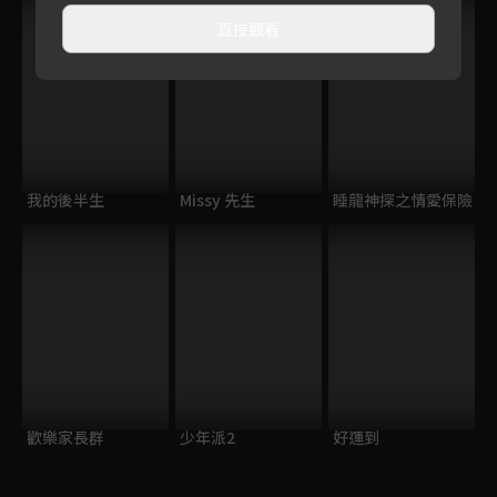
直接觀看
我的後半生
Missy 先生
睡龍神探之情愛保險
歡樂家長群
少年派2
好運到