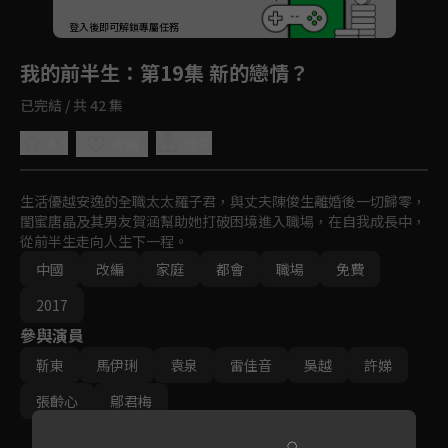
回首頁
登入後即可解鎖專屬任務
Play
我的前半生
：第19集 新的戀情？
已完結 / 共 42 集
4.6
分享
收藏
生活優越安逸的全職太太羅子君，與丈夫陳俊生離婚後一切歸零，
閨蜜唐晶及其男友賀涵幫助她打破困境進入職場，在自我成長中，
從前半生走向人生下一程。
中國
改編
家庭
都會
職場
免費
2017
參與演員
靳東
馬伊琍
袁泉
雷佳音
吳越
許娣
張齡心
鄔君梅