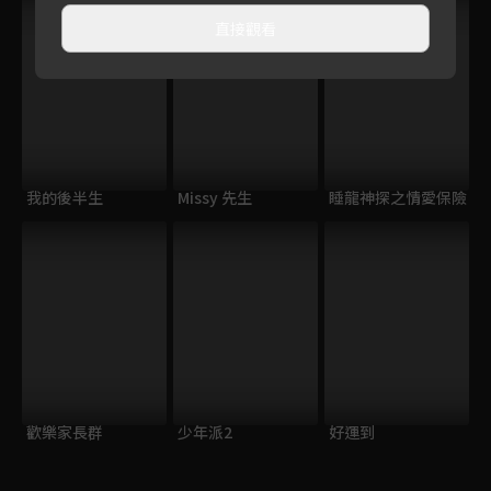
直接觀看
我的後半生
Missy 先生
睡龍神探之情愛保險
歡樂家長群
少年派2
好運到