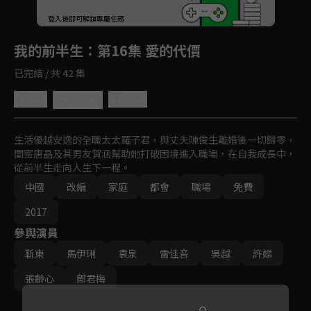
回首頁
登入後即可解鎖專屬任務
Play
我的前半生
：第16集 愛的代價
已完結 / 共 42 集
4.6
分享
收藏
生活優越安逸的全職太太羅子君，與丈夫陳俊生離婚後一切歸零，
閨蜜唐晶及其男友賀涵幫助她打破困境進入職場，在自我成長中，
從前半生走向人生下一程。
中國
改編
家庭
都會
職場
免費
2017
參與演員
靳東
馬伊琍
袁泉
雷佳音
吳越
許娣
張齡心
鄔君梅