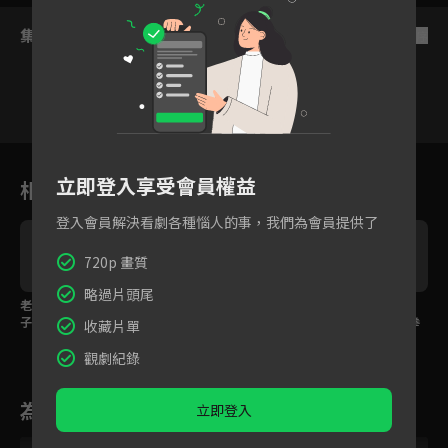
集數列表
反序
13
14
15
16
17
18
1
立即登入享受會員權益
相關花絮
登入會員解決看劇各種惱人的事，我們為會員提供了
720p 畫質
略過片頭尾
老公出軌公婆來搶孫
雷佳音護小三求放過，
女友上司講話酸言酸
子，全職媽媽卻爭不到
老婆閨蜜不領情霸氣回
語，靳東忍無可忍一拳
收藏片單
扶養權？
嗆！
給教訓！
觀劇紀錄
為您推薦
立即登入