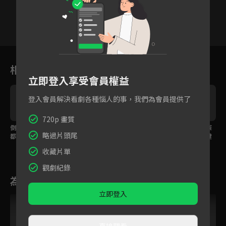
2
3
4
5
6
7
8
相關花絮
立即登入享受會員權益
登入會員解決看劇各種惱人的事，我們為會員提供了
720p 畫質
倒吊活人放血祭神？神
真兇落網還想逃？被抓
用聞的也能破案？神探
略過片頭尾
都狐帝靠一劍擊退血神
到竟當場放火燒自己！
狐帝只靠嗅覺找到關鍵
教主！
線索！
收藏片單
觀劇紀錄
為您推薦
立即登入
直接觀看