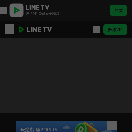
開啟
用 APP 免費看更精彩
升級VIP
神都狐探
目前未允許這部影片在你所在的地區播放
如有不便請見諒
Unmute
玩遊戲 賺POINTS！