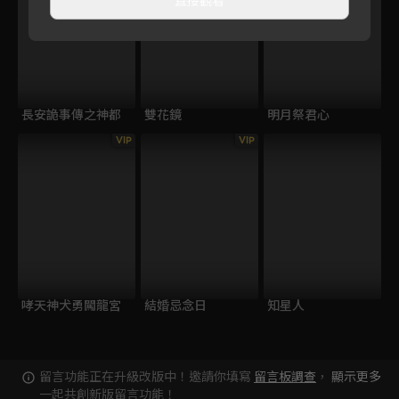
長安詭事傳之神都
雙花鏡
明月祭君心
VIP
VIP
哮天神犬勇闖龍宮
結婚忌念日
知星人
留言功能正在升級改版中！邀請你填寫
留言板調查
，
顯示更多
一起共創新版留言功能！