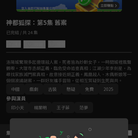
回首頁
登入後即可解鎖專屬任務
Play
神都狐探
：第5集 舊案
已完結 / 共 24 集
4.9
分享
收藏
洛陽城驚現多起連環殺人案，死者皆為妙齡女子，一時間城裡風聲
鶴唳。大理寺丞胡正義，臨危受命追查真相；江湖少年李劍星，為
尋找家族滅門案真相，故意接近胡正義。鳳凰殺人、木偶新娘等一
個個波譎謎案，一群好友攜手冒險，從相互質疑到生死與共。
中國
戲劇
古裝
懸疑
免費
2025
參與演員
印小天
楊業明
王子菲
范夢
集數列表
反序