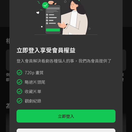
16
17
18
19
20
21
2
相關花絮
立即登入享受會員權益
登入會員解決看劇各種惱人的事，我們為會員提供了
720p 畫質
倒吊活人放血祭神？神
真兇落網還想逃？被抓
用聞的也能破案？神探
都狐帝靠一劍擊退血神
到竟當場放火燒自己！
狐帝只靠嗅覺找到關鍵
略過片頭尾
教主！
線索！
收藏片單
觀劇紀錄
為您推薦
立即登入