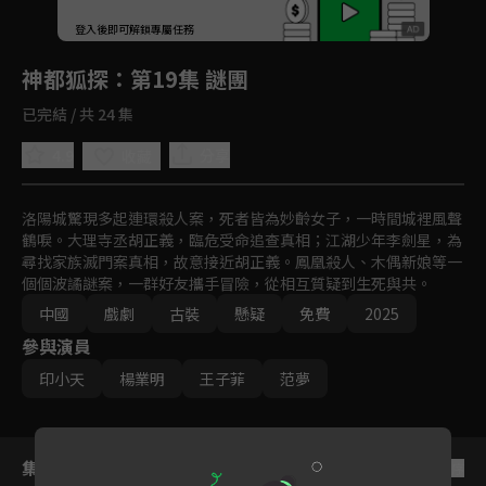
回首頁
登入後即可解鎖專屬任務
Play
神都狐探
：第19集 謎團
已完結 / 共 24 集
4.9
分享
收藏
洛陽城驚現多起連環殺人案，死者皆為妙齡女子，一時間城裡風聲
鶴唳。大理寺丞胡正義，臨危受命追查真相；江湖少年李劍星，為
尋找家族滅門案真相，故意接近胡正義。鳳凰殺人、木偶新娘等一
個個波譎謎案，一群好友攜手冒險，從相互質疑到生死與共。
中國
戲劇
古裝
懸疑
免費
2025
參與演員
印小天
楊業明
王子菲
范夢
集數列表
反序