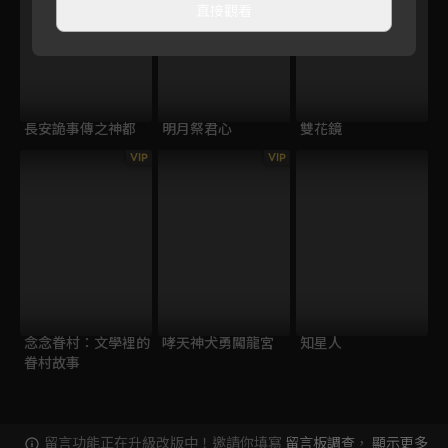
直接觀看
長安詭事傳之神都
明月祭君心
雙花鏡
VIP
VIP
念念眷村：文學裡的
哮天神犬勇闖龍宮
知星人
眷村故事
留言功能正在升級改版中！邀請你填寫
留言板調查
，
顯示更多