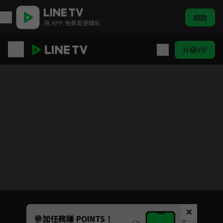
開啟
用 APP 免費看更精彩
升級VIP
神都狐探
目前未允許這部影片在你所在的地區播放
如有不便請見諒
Unmute
參加任務賺 POINTS！