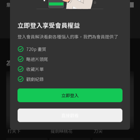
集數列表
反序
立即登入享受會員權益
登入會員解決看劇各種惱人的事，我們為會員提供了
1
2
3
4
5
6
7
720p 畫質
略過片頭尾
為您推薦
收藏片單
觀劇紀錄
立即登入
直接觀看
打天下
提劍映桃花
刀尖