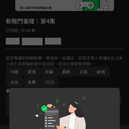
回首頁
登入後即可解鎖專屬任務
Play
新龍門客棧
：第4集
已完結 / 共 48 集
5.0
分享
收藏
宦官專權的明朝後期，周淮安、金鑲玉、邱莫言等人保護忠良之後
小英王英觀鎮躲避奸臣追殺、匡扶社稷重整朝綱。
中國
愛情
改編
戲劇
古裝
劇情
武俠
免費
2019
參與演員
馬可
戚薇
沈夢辰
保劍鋒
陳曉東
于波
杜俊澤
季晨
劉耀元
葉子淇