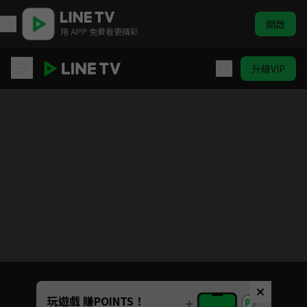
開啟
用 APP 免費看更精彩
升級VIP
新龍門客棧
目前未允許這部影片在你所在的地區播放
如有不便請見諒
Unmute
玩遊戲 賺POINTS！