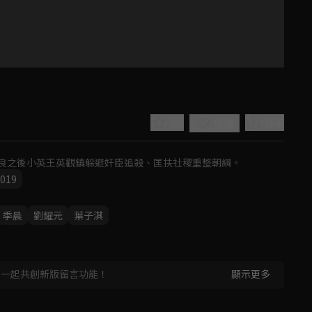
5.0
分享
收藏
良之後小英王英觀鎮躲避奸臣追殺、匡扶社稷重整朝綱。
019
季晨
劉耀元
葉子淇
Play
Video
，一起共創新版留言功能！
顯示更多