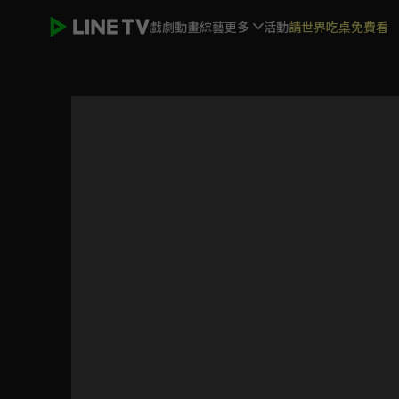
戲劇
動畫
綜藝
更多
活動
請世界吃桌免費看
新龍門客棧