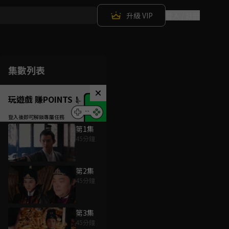
升級 VIP
登入 / 註冊
集數列表
玩遊戲 賺POINTS！
第1集
45分鐘
第2集
45分鐘
第3集
45分鐘