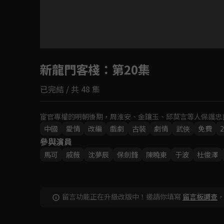
目前未允許這部影片在你所在的地區播放
新龍門客棧
如有不便請見諒
：第20集
已完結 / 共 48 集
回首頁
宦官專權的明朝後期，周淮安、金鑲玉、邱莫言等人保護忠
中國
愛情
改編
戲劇
古裝
劇情
武俠
免費
2
參與演員
馬可
戚薇
沈夢辰
保劍鋒
陳曉東
于波
杜俊澤
留言功能正在升級改版中！邀請你填寫
留言板調查