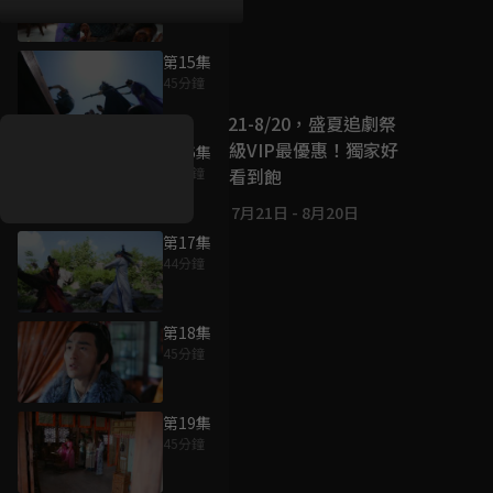
第15集
好康資訊
45分鐘
7/21-8/20，盛夏追劇祭
升級VIP最優惠！獨家好
第16集
戲看到飽
45分鐘
7月21日
-
8月20日
第17集
44分鐘
第18集
45分鐘
第19集
45分鐘