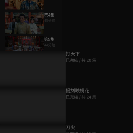
第4集
45分鐘
為您推薦
第5集
44分鐘
打天下
已完結 / 共 20 集
第6集
45分鐘
第7集
提劍映桃花
45分鐘
已完結 / 共 24 集
第8集
45分鐘
刀尖