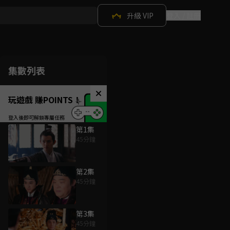
升級 VIP
登入 / 註冊
集數列表
玩遊戲 賺POINTS！
第1集
45分鐘
第2集
45分鐘
第3集
45分鐘