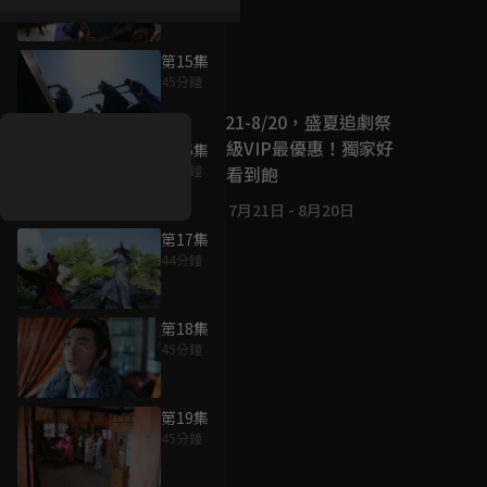
第15集
好康資訊
45分鐘
7/21-8/20，盛夏追劇祭
升級VIP最優惠！獨家好
第16集
戲看到飽
45分鐘
7月21日
-
8月20日
第17集
44分鐘
第18集
45分鐘
第19集
45分鐘