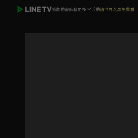
戲劇
動畫
綜藝
更多
活動
請世界吃桌免費看
新龍門客棧