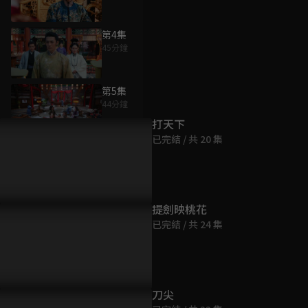
第4集
45分鐘
為您推薦
第5集
44分鐘
打天下
已完結 / 共 20 集
第6集
45分鐘
第7集
提劍映桃花
45分鐘
已完結 / 共 24 集
第8集
45分鐘
刀尖