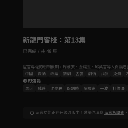
目前未允許這部影片在你所在的地區播放
新龍門客棧
如有不便請見諒
：第13集
已完結 / 共 48 集
回首頁
宦官專權的明朝後期，周淮安、金鑲玉、邱莫言等人保護忠
中國
愛情
改編
戲劇
古裝
劇情
武俠
免費
2
參與演員
馬可
戚薇
沈夢辰
保劍鋒
陳曉東
于波
杜俊澤
留言功能正在升級改版中！邀請你填寫
留言板調查