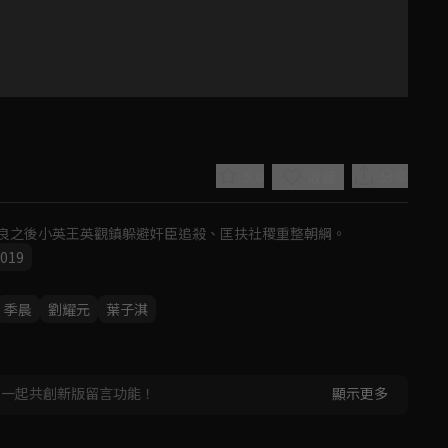
5.0
分享
收藏
良之後小英王英觀鎮躲避奸臣追殺、匡扶社稷重整朝綱。
019
季晨
劉耀元
葉子淇
Play
Video
，一起共創新版留言功能！
顯示更多