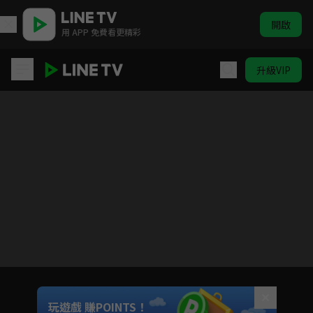
開啟
用 APP 免費看更精彩
升級VIP
長安十二時辰
目前未允許這部影片在你所在的地區播放
如有不便請見諒
Unmute
玩遊戲 賺POINTS！