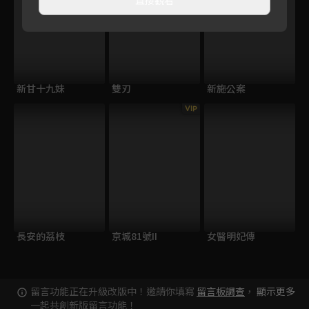
新甘十九妹
雙刃
新施公案
VIP
長安的荔枝
京城81號II
女醫明妃傳
留言功能正在升級改版中！邀請你填寫
留言板調查
，
顯示更多
一起共創新版留言功能！