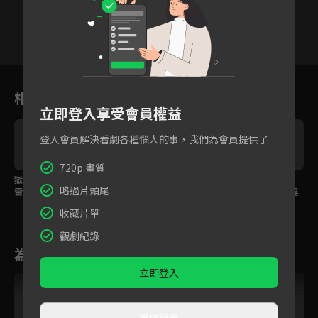
38
39
40
41
42
43
4
相關花絮
立即登入享受會員權益
登入會員解決看劇各種惱人的事，我們為會員提供了
720p 畫質
獄中結識人體活百科，
易烊千璽胸懷志在宰
雷佳音快狠準聽出玄
略過片頭尾
雷佳音解敵人密語要有
相！成功說服雷佳音一
機，開腸剖肚挖出重要
火劫！
同入局
線索
收藏片單
觀劇紀錄
為您推薦
立即登入
直接觀看