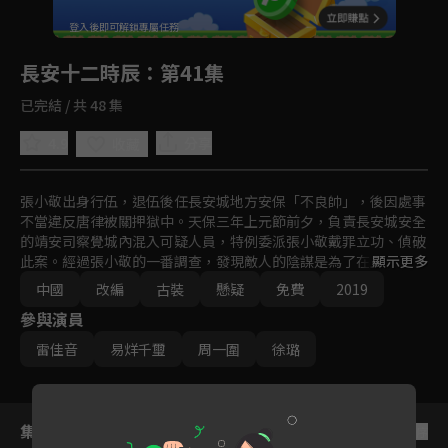
回首頁
登入後即可解鎖專屬任務
Play
長安十二時辰
：第41集
已完結 / 共 48 集
4.9
分享
收藏
張小敬出身行伍，退伍後任長安城地方安保「不良帥」，後因處事
不當違反唐律被關押獄中。天保三年上元節前夕，負責長安城安全
的靖安司察覺城內混入可疑人員，特例委派張小敬戴罪立功、偵破
此案。經過張小敬的一番調查，發現敵人的陰謀是為了在上元節晚
顯示更多
上的集會中製造混亂，在調查與追捕中，張小敬還發現靖安司中有
中國
改編
古裝
懸疑
免費
2019
敵人的內應，他一次次的鬥智鬥勇，在最後關頭揭穿了背後主謀，
參與演員
阻止了破壞發生，解救了長安城裡的黎民百姓。
雷佳音
易烊千璽
周一圍
徐璐
集數列表
反序