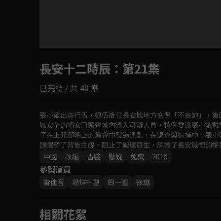
目前未允許這部影片在你所在的地區播放
長安十二時辰
如有不便請見諒
：第21集
已完結 / 共 48 集
回首頁
張小敬出身行伍，退伍後任長安城地方安保「不良帥」，後
城安全的靖安司察覺城內混入可疑人員，特例委派張小敬戴
了在上元節晚上的集會中製造混亂，在調查與追捕中，張小
頭揭穿了背後主謀，阻止了破壞發生，解救了長安城裡的黎
中國
改編
古裝
懸疑
免費
2019
參與演員
雷佳音
易烊千璽
周一圍
徐璐
相關花絮