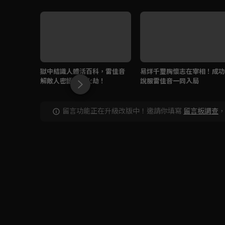
獄中結識人體活百科，雷佳音
易烊千璽胸懷志在宰相！成功
解敵人密語要有火劫！
說服雷佳音一同入局
留言功能正在升級改版中！邀請你填寫
留言板調查