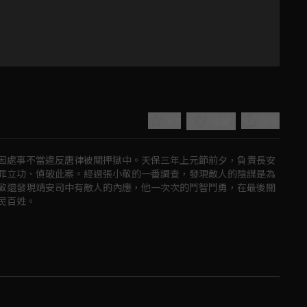
4.9
分享
收藏
因處事不當違反唐律被關押獄中。天保三年上元節前夕，負責長安
罪立功、偵破此案。經過張小敬的一番調查，發現敵人的陰謀是為
敬還發現靖安司中有敵人的內應，他一次次的鬥智鬥勇，在最後關
民百姓。
Play
Video