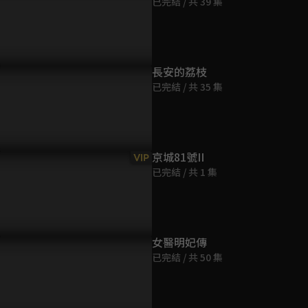
已完結 / 共 39 集
第9集
41分鐘
第10集
長安的荔枝
42分鐘
已完結 / 共 35 集
佳音黑市找線索談交易，為
長安百姓要出賣兄弟？
第11集
40分鐘
京城81號II
VIP
已完結 / 共 1 集
第12集
42分鐘
第13集
女醫明妃傳
44分鐘
已完結 / 共 50 集
第14集
33分鐘