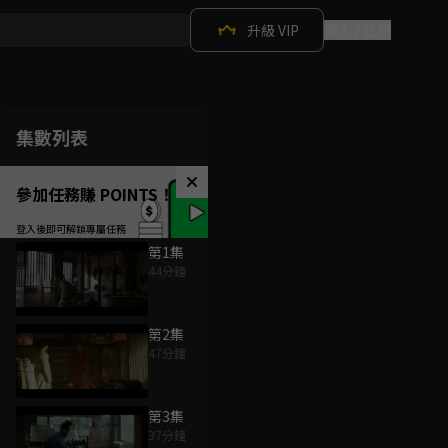
升級 VIP
登入 / 註冊
集數列表
參加任務賺 POINTS！
第1集
44分鐘
第2集
47分鐘
第3集
37分鐘