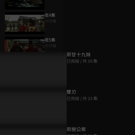
第4集
39分鐘
為您推薦
第5集
35分鐘
新甘十九妹
已完結 / 共 30 集
第6集
44分鐘
第7集
雙刃
37分鐘
已完結 / 共 23 集
第8集
39分鐘
新施公案