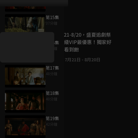
第15集
好康資訊
37分鐘
7/21-8/20，盛夏追劇祭
升級VIP最優惠！獨家好
第16集
戲看到飽
49分鐘
7月21日
-
8月20日
第17集
48分鐘
第18集
40分鐘
第19集
42分鐘