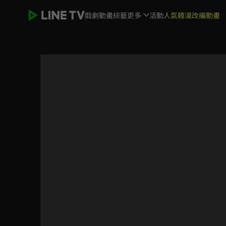
戲劇
動畫
綜藝
更多
活動
人氣韓漫改編動畫
長安十二時辰