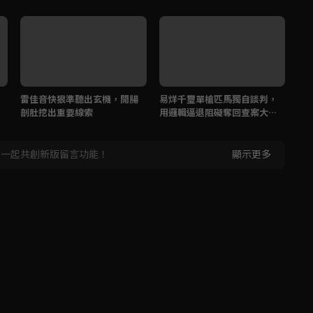
雷佳音快狠準聽出玄機，開腸
易烊千璽單槍匹馬獨自談判，
雷
剖肚挖出重要線索
用邏輯逼退阻礙奪回查案大
救
權！
，一起共創新版留言功能！
顯示更多