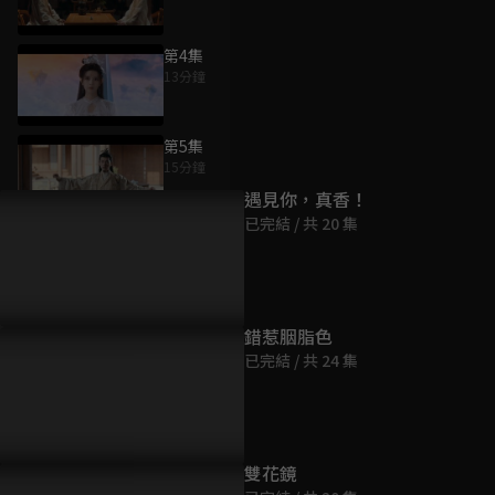
第4集
13分鐘
為您推薦
第5集
15分鐘
遇見你，真香！
已完結 / 共 20 集
第6集
14分鐘
第7集
錯惹胭脂色
12分鐘
已完結 / 共 24 集
第8集
13分鐘
雙花鏡