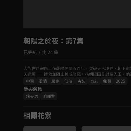
目前未允許這部影片在你所在的地區播放
朝陽之於夜
如有不便請見諒
：第7集
已完結 / 共 24 集
回首頁
人族古月宗修士花朝陽閉關五百年，突破天人境界，斬下宿
天遺願──拯救並阻止其成修羅。花朝陽因此封靈入玉，輪
中國
愛情
戲劇
仙俠
古裝
奇幻
免費
2025
參與演員
魏天浩
喻鍾黎
相關花絮