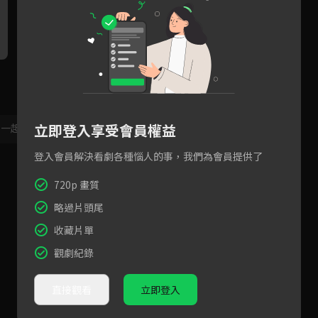
正義女修士決戰大魔王！法力
預告｜天人修羅背道而馳的宿
一擊直穿心臟！
命，仍為彼此對抗天命甘願赴
死！
立即登入享受會員權益
，一起共創新版留言功能！
顯示更多
登入會員解決看劇各種惱人的事，我們為會員提供了
720p 畫質
略過片頭尾
收藏片單
觀劇紀錄
直接觀看
立即登入