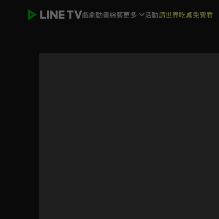
戲劇
動畫
綜藝
更多
活動
請世界吃桌免費看
朝陽之於夜