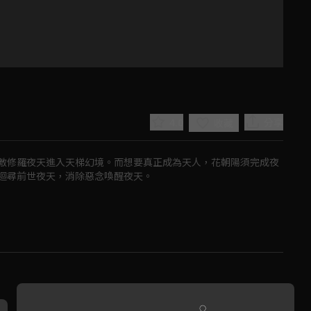
4.0
分享
收藏
敵修羅夜天進入天梯幻境。而想要真正成為天人，花朝陽須完成夜
迴尋前世夜天，消除惡念喚醒夜天。
Play
Video