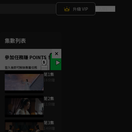
升級 VIP
登入 / 註冊
集數列表
參加任務賺 POINTS！
第1集
16分鐘
第2集
11分鐘
第3集
14分鐘