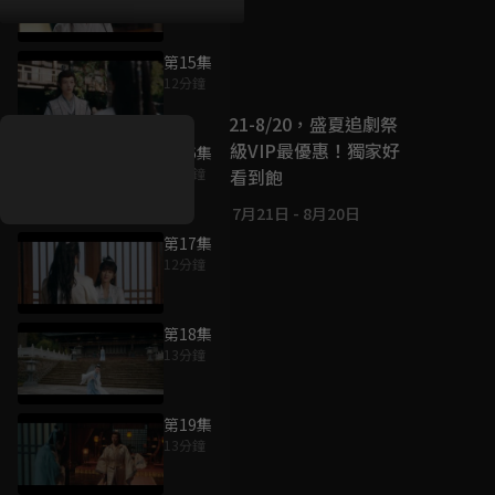
第15集
好康資訊
12分鐘
7/21-8/20，盛夏追劇祭
升級VIP最優惠！獨家好
第16集
戲看到飽
12分鐘
7月21日
-
8月20日
第17集
12分鐘
第18集
13分鐘
第19集
13分鐘