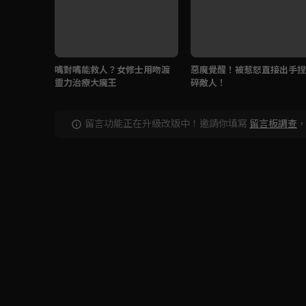
嘴對嘴能救人？女修士用吻渡
惡魔覺醒！被惹怒直接出手捏
靈力治療大魔王
碎敵人！
留言功能正在升級改版中！邀請你填寫
留言板調查