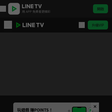
開啟
用 APP 免費看更精彩
升級VIP
朝陽之於夜
目前未允許這部影片在你所在的地區播放
如有不便請見諒
Unmute
玩遊戲 賺POINTS！