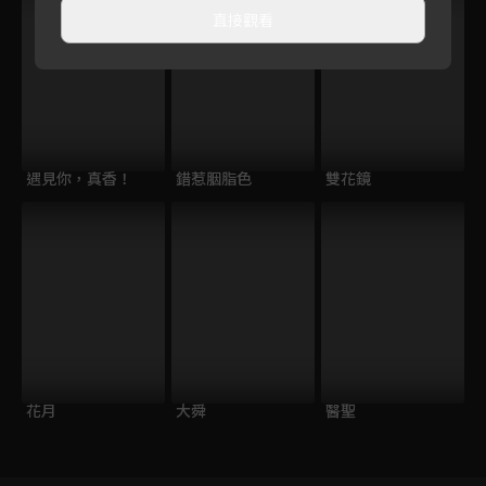
直接觀看
遇見你，真香！
錯惹胭脂色
雙花鏡
花月
大舜
醫聖