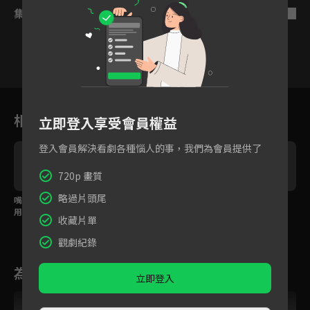
集數列表
反序
9
10
11
12
13
14
1
相關花絮
立即登入享受會員權益
登入會員解決看劇各種惱人的事，我們為會員提供了
720p 畫質
略過片頭尾
嘴對嘴能救人？女修士
惡魔覺醒！被惹怒直接
正義女修士決戰大魔
用吻渡靈力治療大魔王
出手捏碎敵人！
王！法力一擊直穿心
收藏片單
臟！
觀劇紀錄
為您推薦
立即登入