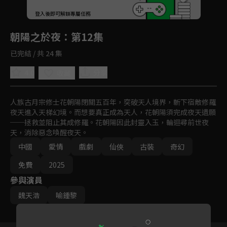
回首頁
登入後即可解鎖專屬任務
Play
朝陽之於夜
：第12集
已完結 / 共 24 集
4.0
分享
收藏
人族古月宗修士花朝陽閉關五百年，突破天人境界，斬下宿敵修羅
夜天進入天梯幻境。而想要真正成為天人，花朝陽須完成夜天遺願
──拯救並阻止其成修羅。花朝陽因此封靈入玉，輪迴尋前世夜
天，消除惡念喚醒夜天。
中國
愛情
戲劇
仙俠
古裝
奇幻
免費
2025
參與演員
魏天浩
喻鍾黎