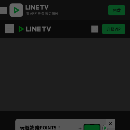
開啟
用 APP 免費看更精彩
升級VIP
朝陽之於夜
目前未允許這部影片在你所在的地區播放
如有不便請見諒
Unmute
玩遊戲 賺POINTS！