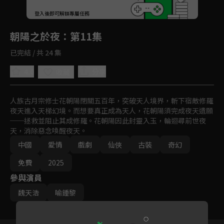
回首頁
登入後即可解鎖專屬任務
Play
朝陽之於夜
：第11集
已完結 / 共 24 集
4.0
分享
收藏
人族古月宗修士花朝陽閉關五百年，突破天人境界，斬下宿敵修羅
夜天進入天梯幻境。而想要真正成為天人，花朝陽須完成夜天遺願
──拯救並阻止其成修羅。花朝陽因此封靈入玉，輪迴尋前世夜
天，消除惡念喚醒夜天。
中國
愛情
戲劇
仙俠
古裝
奇幻
免費
2025
參與演員
魏天浩
喻鍾黎