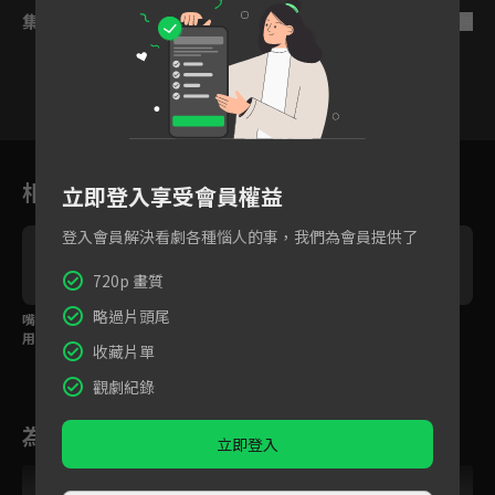
集數列表
反序
8
9
10
11
12
13
1
相關花絮
立即登入享受會員權益
登入會員解決看劇各種惱人的事，我們為會員提供了
720p 畫質
略過片頭尾
嘴對嘴能救人？女修士
惡魔覺醒！被惹怒直接
正義女修士決戰大魔
用吻渡靈力治療大魔王
出手捏碎敵人！
王！法力一擊直穿心
收藏片單
臟！
觀劇紀錄
為您推薦
立即登入