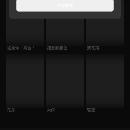
直接觀看
遇見你，真香！
錯惹胭脂色
雙花鏡
花月
大舜
醫聖