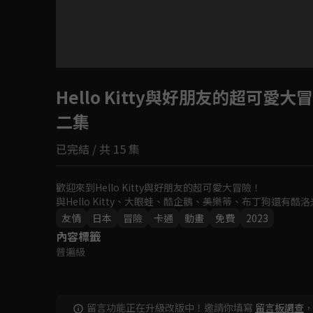
目前未允許這部影片在你所在的地區播放
Hello Kitty與好朋友的超可愛大
如有不便請見諒
二集
回首頁
已完結 / 共 15 集
歡迎來到Hello Kitty與好朋友的超可愛大冒險！

與Hello Kitty、大眼蛙、酷企鵝、美樂蒂、布丁狗還
友情
日本
冒險
卡通
動畫
免費
2023
內容標籤
普遍級
留言功能正在升級改版中！邀請你填寫
留言板調查