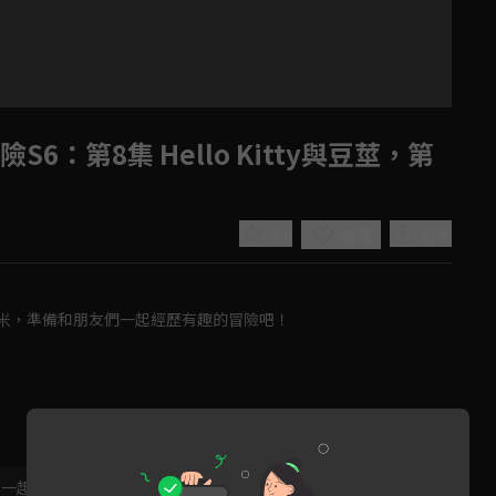
冒險S6
：第8集 Hello Kitty與豆莖，第
5.0
分享
收藏
有酷洛米，準備和朋友們一起經歷有趣的冒險吧！
Play
Video
，一起共創新版留言功能！
顯示更多