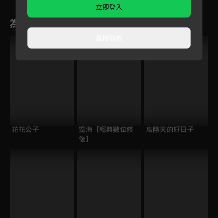
立即登入
為您推薦
直接觀看
VIP
花花公子
空海【經典數位修
烏陰天的好日子
復】