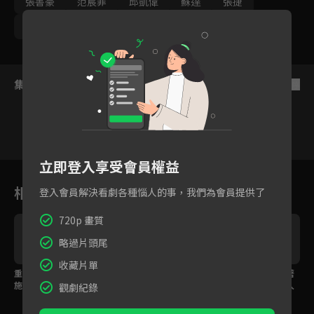
張書豪
范宸菲
邱凱偉
蘇達
張捷
鄭有傑
集數列表
反序
立即登入享受會員權益
1
2
3
4
5
6
相關花絮
登入會員解決看劇各種惱人的事，我們為會員提供了
720p 畫質
略過片頭尾
收藏片單
重要的問題要問三遍！
面部朝地墜落骨折毀
院長換位溫柔為病患著
施名帥口是心非默默學
容，張捷巧手拼回還他
想，成功說服逃脫病人
觀劇紀錄
習換心手術
完好的臉！
留下好好治療！