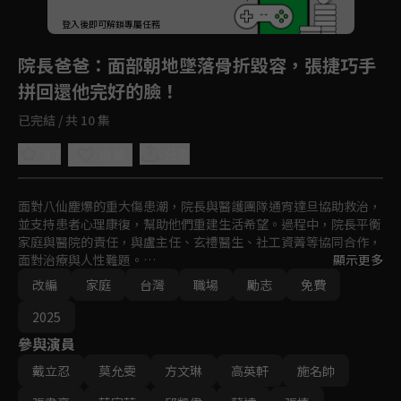
登入後即可解鎖專屬任務
Play
院長爸爸
：面部朝地墜落骨折毀容，張捷巧手
拼回還他完好的臉！
已完結 / 共 10 集
4.7
分享
收藏
面對八仙塵爆的重大傷患潮，院長與醫護團隊通宵達旦協助救治，
並支持患者心理康復，幫助他們重建生活希望。過程中，院長平衡
家庭與醫院的責任，與盧主任、玄禮醫生、社工資菁等協同合作，
面對治療與人性難題。

顯示更多
改編
家庭
台灣
職場
勵志
免費
隨著疫情來臨，院長帶領醫護團隊啟動防疫措施，展現醫療團隊的
堅毅與無畏，堅定守護患者安全，為社會帶來希望與信心。
2025
參與演員
戴立忍
莫允雯
方文琳
高英軒
施名帥