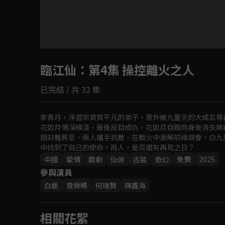
目前未允許這部影片在你所在的地區播放
臨江仙
：第4集 操控離火之人
如有不便請見諒
已完結 / 共 32 集
回首頁
李青月，淨雲宗資質平凡的弟子，意外被九重天的大成玄尊
花如月情深緣淺，最後反目成仇，花如月自毀肉身後消失無
間劫難將至，兩人攜手抗敵，在戰火中漸解前緣誤會。白九
中找到了自己的使命。兩人，是否還有再見之日？
中國
愛情
戲劇
仙俠
古裝
奇幻
免費
2025
參與演員
白鹿
曾舜晞
何瑞賢
陳鑫海
相關花絮