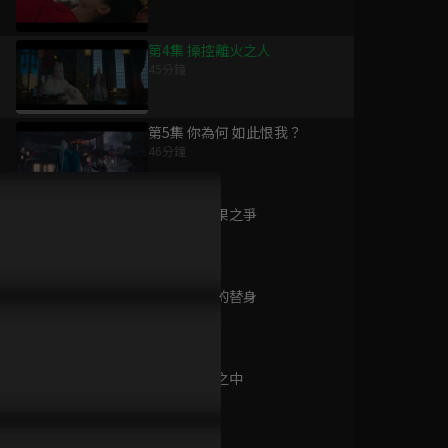
第4集 操控離火之人
45分鐘
為您推薦
第5集 你為何 如此恨我？
46分鐘
大胃王來了 第六季
已完結 / 共 20 集
第6集 熾陽果之爭
44分鐘
第7集 四靈的替身
殷碩的濟州好拾光
44分鐘
已完結 / 共 16 集
第8集 幻境之中
46分鐘
只此一家