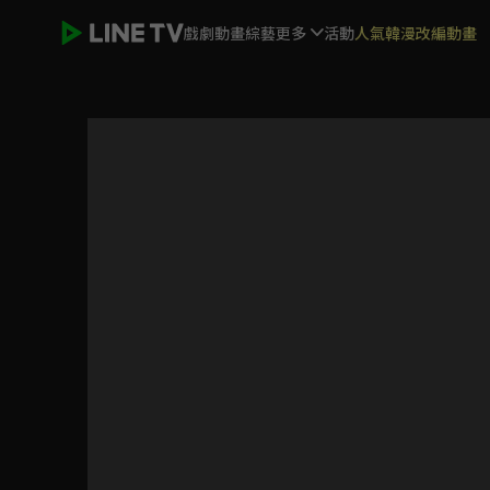
戲劇
動畫
綜藝
更多
活動
人氣韓漫改編動畫
臨江仙