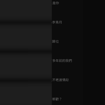
已完結 / 共 130 集
第9集 阿月...是你
44分鐘
第10集 我是李青月
侍卿衣
45分鐘
已完結 / 共 24 集
們之間不可能重新開始！白
曾舜晞一覺醒來變小孩心智，
曾舜晞為徒
怒說重話卻再次對曾舜晞心
一心要找娘子和白鹿在一起！
裡，卻釣出
第11集 仙尊歸位
葬送！
44分鐘
扶搖
已完結 / 共 66 集
第12集 四百多年前的我們
43分鐘
第13集 長生不老渡情劫
中學頭條
45分鐘
已完結 / 共 26 集
第14集 另尋新歡？
44分鐘