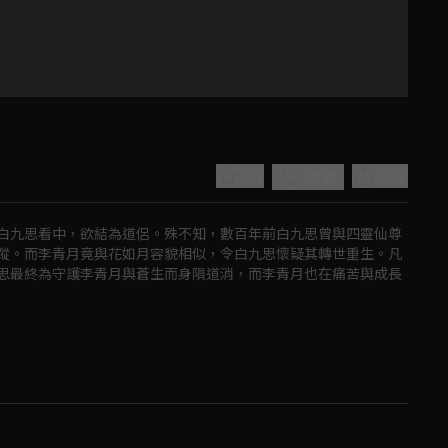
4.7
分享
收藏
白九思看中，欲結為道侶。殊不知，數百年前白九思曾與四靈仙尊
蹤。而李青月竟與花如月容貌相似，令白九思懷疑其轉世重生。凡
思最終為守護李青月與蒼生而身隕道消，而李青月也在痛苦與成長
Play
Video