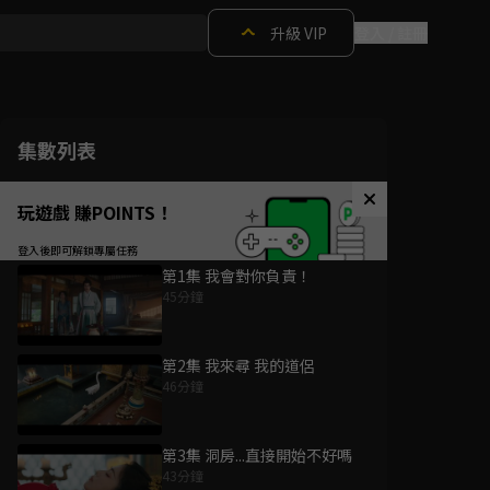
升級 VIP
登入 / 註冊
集數列表
玩遊戲 賺POINTS！
第1集 我會對你負責！
45分鐘
第2集 我來尋 我的道侶
46分鐘
第3集 洞房...直接開始不好嗎
43分鐘