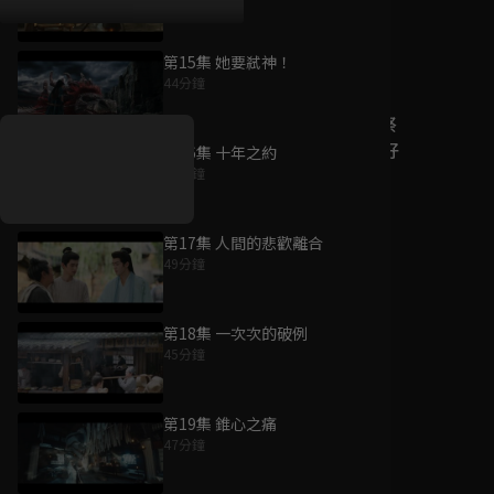
第15集 她要弒神！
好康資訊
44分鐘
7/21-8/20，盛夏追劇祭
升級VIP最優惠！獨家好
第16集 十年之約
戲看到飽
46分鐘
7月21日
-
8月20日
第17集 人間的悲歡離合
49分鐘
第18集 一次次的破例
45分鐘
第19集 錐心之痛
47分鐘