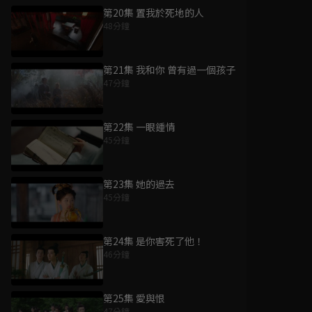
第20集 置我於死地的人
48分鐘
第21集 我和你 曾有過一個孩子
47分鐘
第22集 一眼鍾情
45分鐘
第23集 她的過去
45分鐘
第24集 是你害死了他！
46分鐘
第25集 愛與恨
47分鐘