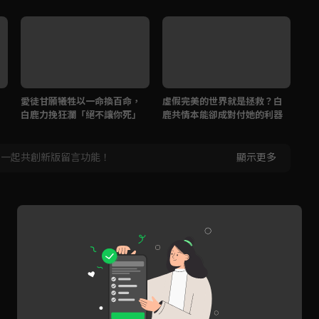
愛徒甘願犧牲以一命換百命，
虛假完美的世界就是拯救？白
我
白鹿力挽狂瀾「絕不讓你死」
鹿共情本能卻成對付她的利器
鹿
軟
，一起共創新版留言功能！
顯示更多