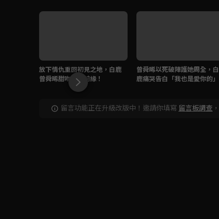
放下情仇重回初見之地，白鹿
曾舜晞以死破陣護她周全，白
曾舜晞甜吻再續前緣！
鹿痛哭告白「我也是愛你的」
留言功能正在升級改版中！邀請你填寫
留言板調查