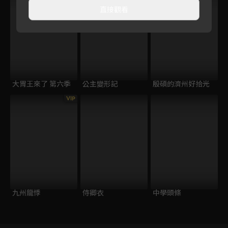
直接觀看
大胃王來了 第六季
公主變形記
殷碩的濟州好拾光
VIP
九州龍悸
侍卿衣
中學頭條