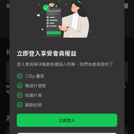
集數列表
反序
1
2
3
4
5
6
相關花絮
立即登入享受會員權益
登入會員解決看劇各種惱人的事，我們為會員提供了
720p 畫質
略過片頭尾
放下情仇重回初見之
曾舜晞以死破陣護她周
愛徒甘願犧牲以一命換
地，白鹿曾舜晞甜吻再
全，白鹿痛哭告白「我
百命，白鹿力挽狂瀾
收藏片單
續前緣！
也是愛你的」
「絕不讓你死」
觀劇紀錄
為您推薦
立即登入