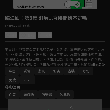
回首頁
登入後即可解鎖專屬任務
Play
臨江仙
：第3集 洞房...直接開始不好嗎
已完結 / 共 32 集
4.7
分享
收藏
李青月，淨雲宗資質平凡的弟子，意外被九重天的大成玄尊白九思
看中，欲結為道侶。殊不知，數百年前白九思曾與四靈仙尊花如月
情深緣淺，最後反目成仇，花如月自毀肉身後消失無蹤。而李青月
竟與花如月容貌相似，令白九思懷疑其轉世重生。凡間劫難將至，
顯示更多
兩人攜手抗敵，在戰火中漸解前緣誤會。白九思最終為守護李青月
中國
愛情
戲劇
仙俠
古裝
奇幻
與蒼生而身隕道消，而李青月也在痛苦與成長中找到了自己的使
命。兩人，是否還有再見之日？
免費
2025
參與演員
白鹿
曾舜晞
何瑞賢
陳鑫海