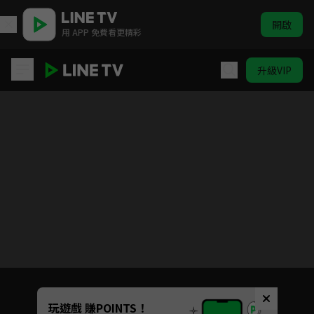
開啟
用 APP 免費看更精彩
升級VIP
臨江仙
目前未允許這部影片在你所在的地區播放
如有不便請見諒
Unmute
玩遊戲 賺POINTS！