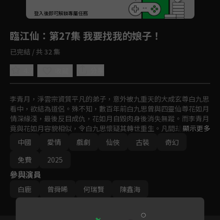
回首頁
登入後即可解鎖專屬任務
Play
臨江仙
：第27集 我要找我的娘子！
已完結 / 共 32 集
4.7
分享
收藏
李青月，淨雲宗資質平凡的弟子，意外被九重天的大成玄尊白九思
看中，欲結為道侶。殊不知，數百年前白九思曾與四靈仙尊花如月
情深緣淺，最後反目成仇，花如月自毀肉身後消失無蹤。而李青月
竟與花如月容貌相似，令白九思懷疑其轉世重生。凡間劫難將至，
顯示更多
兩人攜手抗敵，在戰火中漸解前緣誤會。白九思最終為守護李青月
中國
愛情
戲劇
仙俠
古裝
奇幻
與蒼生而身隕道消，而李青月也在痛苦與成長中找到了自己的使
命。兩人，是否還有再見之日？
免費
2025
參與演員
白鹿
曾舜晞
何瑞賢
陳鑫海