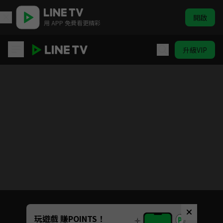
開啟
用 APP 免費看更精彩
升級VIP
臨江仙
目前未允許這部影片在你所在的地區播放
如有不便請見諒
Unmute
玩遊戲 賺POINTS！