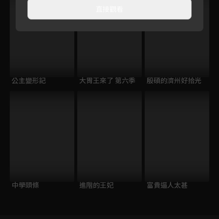
直接觀看
公主變形記
大胃王來了 第六季
殷碩的濟州好拾光
中學頭條
進階的王妃
富貴逼人太甚