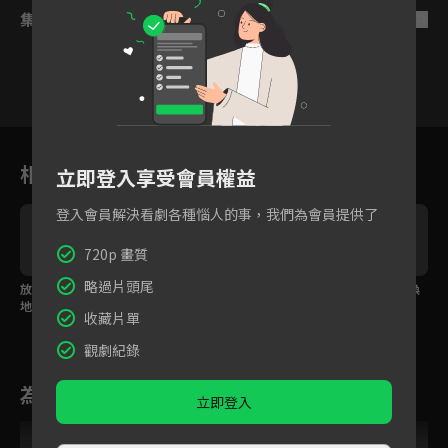
集數列表
反序
24
25
26
27
28
29
3
相關花絮
立即登入享受會員權益
登入會員解決看劇各種惱人的事，我們為會員提供了
720p 畫質
略過片頭尾
放下情仇重回初見之
曾舜晞以死破陣護她周
愛徒甘願犧牲以一命換
地，白鹿曾舜晞甜吻再
全，白鹿痛哭告白「我
百命，白鹿力挽狂瀾
收藏片單
續前緣！
也是愛你的」
「絕不讓你死」
觀劇紀錄
為您推薦
立即登入