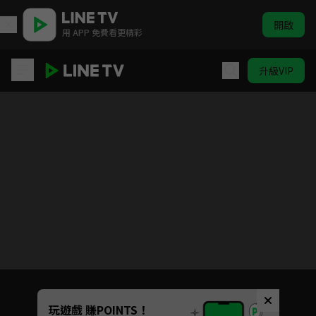
開啟
用 APP 免費看更精彩
升級VIP
臨江仙
目前未允許這部影片在你所在的地區播放
如有不便請見諒
Unmute
玩遊戲 賺POINTS！