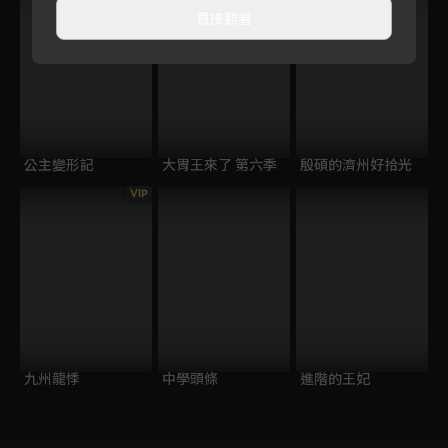
直接觀看
公主變形記
大胃王來了 第六季
殷碩的濟州好拾光
VIP
九州龍悸
中學頭條
進階的王妃