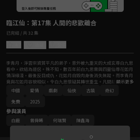
回首頁
登入後即可解鎖專屬任務
Play
臨江仙
：第17集 人間的悲歡離合
已完結 / 共 32 集
4.7
分享
收藏
李青月，淨雲宗資質平凡的弟子，意外被九重天的大成玄尊白九思
看中，欲結為道侶。殊不知，數百年前白九思曾與四靈仙尊花如月
情深緣淺，最後反目成仇，花如月自毀肉身後消失無蹤。而李青月
竟與花如月容貌相似，令白九思懷疑其轉世重生。凡間劫難將至，
顯示更多
兩人攜手抗敵，在戰火中漸解前緣誤會。白九思最終為守護李青月
中國
愛情
戲劇
仙俠
古裝
奇幻
與蒼生而身隕道消，而李青月也在痛苦與成長中找到了自己的使
命。兩人，是否還有再見之日？
免費
2025
參與演員
白鹿
曾舜晞
何瑞賢
陳鑫海