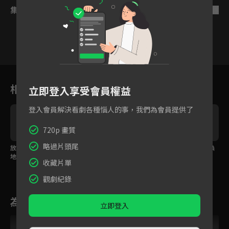
集數列表
反序
14
15
16
17
18
19
2
相關花絮
立即登入享受會員權益
登入會員解決看劇各種惱人的事，我們為會員提供了
720p 畫質
略過片頭尾
放下情仇重回初見之
曾舜晞以死破陣護她周
愛徒甘願犧牲以一命換
地，白鹿曾舜晞甜吻再
全，白鹿痛哭告白「我
百命，白鹿力挽狂瀾
收藏片單
續前緣！
也是愛你的」
「絕不讓你死」
觀劇紀錄
為您推薦
立即登入