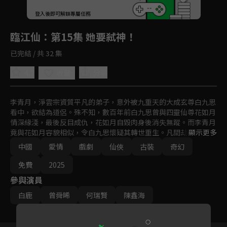
回首頁
登入後即可解鎖專屬任務
Play
臨江仙
：第15集 她要弒神！
已完結 / 共 32 集
4.7
分享
收藏
李青月，淨雲宗資質平凡的弟子，意外被九重天的大成玄尊白九思
看中，欲結為道侶。殊不知，數百年前白九思曾與四靈仙尊花如月
情深緣淺，最後反目成仇，花如月自毀肉身後消失無蹤。而李青月
竟與花如月容貌相似，令白九思懷疑其轉世重生。凡間劫難將至，
顯示更多
兩人攜手抗敵，在戰火中漸解前緣誤會。白九思最終為守護李青月
中國
愛情
戲劇
仙俠
古裝
奇幻
與蒼生而身隕道消，而李青月也在痛苦與成長中找到了自己的使
命。兩人，是否還有再見之日？
免費
2025
參與演員
白鹿
曾舜晞
何瑞賢
陳鑫海