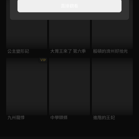
直接觀看
公主變形記
大胃王來了 第六季
殷碩的濟州好拾光
VIP
九州龍悸
中學頭條
進階的王妃