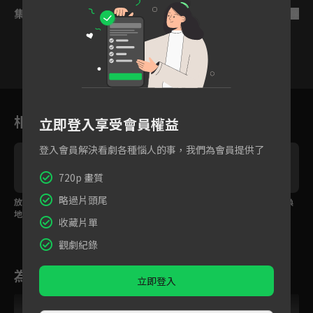
集數列表
反序
12
13
14
15
16
17
1
相關花絮
立即登入享受會員權益
登入會員解決看劇各種惱人的事，我們為會員提供了
720p 畫質
略過片頭尾
放下情仇重回初見之
曾舜晞以死破陣護她周
愛徒甘願犧牲以一命換
地，白鹿曾舜晞甜吻再
全，白鹿痛哭告白「我
百命，白鹿力挽狂瀾
收藏片單
續前緣！
也是愛你的」
「絕不讓你死」
觀劇紀錄
為您推薦
立即登入