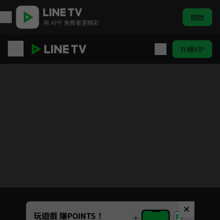
開啟
用 APP 免費看更精彩
升級VIP
臨江仙
目前未允許這部影片在你所在的地區播放
如有不便請見諒
Unmute
玩遊戲 賺POINTS！