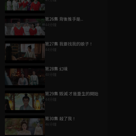
第26集 背後推手是...
44分鐘
第27集 我要找我的娘子！
44分鐘
第28集 幻境
48分鐘
第29集 毀滅 才是重生的開始
44分鐘
第30集 殺了我！
46分鐘