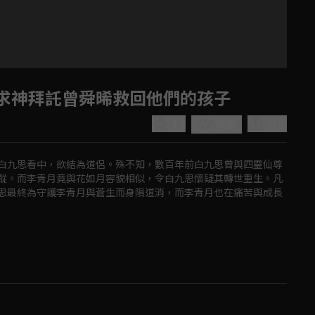
求神拜託曾舜晞救回他們的孩子
4.7
分享
收藏
白九思看中，欲結為道侶。殊不知，數百年前白九思曾與四靈仙尊
蹤。而李青月竟與花如月容貌相似，令白九思懷疑其轉世重生。凡
思最終為守護李青月與蒼生而身隕道消，而李青月也在痛苦與成長
Play
Video