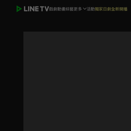
戲劇
動畫
綜藝
更多
活動
獨家日劇全新開播
臨江仙