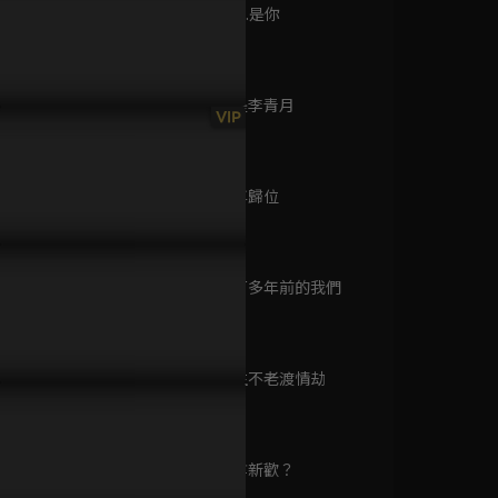
已完結 / 共 16 集
第9集 阿月...是你
44分鐘
第10集 我是李青月
九州龍悸
VIP
45分鐘
已完結 / 共 1 集
舜晞獨身除邪反被誤認，白
惻隱之情觸動仙心，曾舜晞違
曾舜晞偷學
關鍵時刻現身救他一命！
規動用法力出手救人！
貼近咬線頭
第11集 仙尊歸位
44分鐘
侍卿衣
已完結 / 共 24 集
第12集 四百多年前的我們
43分鐘
第13集 長生不老渡情劫
只此一家
45分鐘
已完結 / 共 130 集
第14集 另尋新歡？
44分鐘