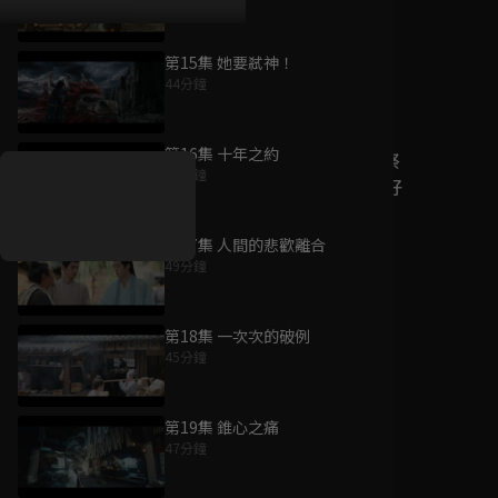
第15集 她要弒神！
44分鐘
好康資訊
第16集 十年之約
7/21-8/20，盛夏追劇祭
46分鐘
升級VIP最優惠！獨家好
戲看到飽
第17集 人間的悲歡離合
7月21日
-
8月20日
49分鐘
第18集 一次次的破例
45分鐘
第19集 錐心之痛
47分鐘