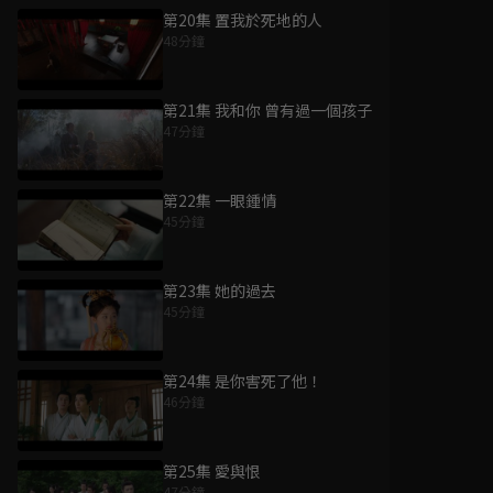
第20集 置我於死地的人
48分鐘
第21集 我和你 曾有過一個孩子
47分鐘
第22集 一眼鍾情
45分鐘
第23集 她的過去
45分鐘
第24集 是你害死了他！
46分鐘
第25集 愛與恨
47分鐘