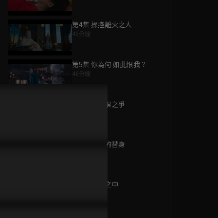
第4集 操控離火之人
45分鐘
為您推薦
第5集 你為何 如此恨我？
46分鐘
大胃王來了 第六季
已完結 / 共 20 集
第6集 熾陽果之爭
44分鐘
第7集 四靈的替身
公主變形記
44分鐘
已完結 / 共 18 集
第8集 幻境之中
46分鐘
殷碩的濟州好拾光