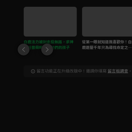
鹿記憶，
白鹿法力被封走投無路，求神
從第一眼就知道我喜歡你！白
死兒子
拜託曾舜晞救回他們的孩子
鹿遊歷千年只為尋找命定之
人！
留言功能正在升級改版中！邀請你填寫
留言板調查