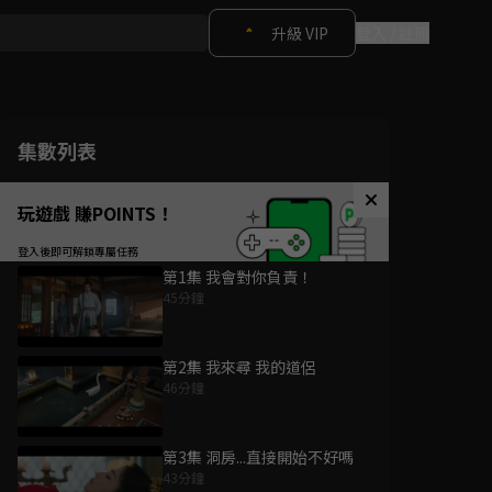
升級 VIP
登入 / 註冊
集數列表
玩遊戲 賺POINTS！
第1集 我會對你負責！
45分鐘
第2集 我來尋 我的道侶
46分鐘
第3集 洞房...直接開始不好嗎
43分鐘