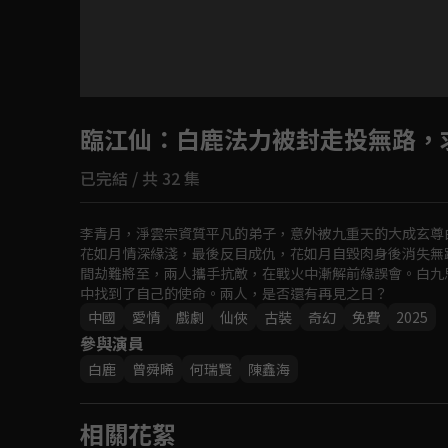
臨江仙
：白鹿法力被封走投無路，
已完結 / 共 32 集
李青月，淨雲宗資質平凡的弟子，意外被九重天的大成玄尊
花如月情深緣淺，最後反目成仇，花如月自毀肉身後消失無
間劫難將至，兩人攜手抗敵，在戰火中漸解前緣誤會。白九
中找到了自己的使命。兩人，是否還有再見之日？
中國
愛情
戲劇
仙俠
古裝
奇幻
免費
2025
參與演員
白鹿
曾舜晞
何瑞賢
陳鑫海
相關花絮