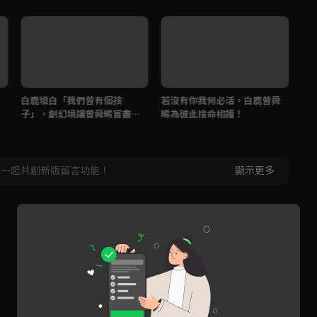
白鹿坦白「我們曾有個孩
若沒有你我何必活，白鹿曾舜
曾
子」，創幻境讓曾舜晞嘗盡失
晞為彼此捨命相護！
鹿
子之痛！
，一起共創新版留言功能！
顯示更多