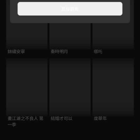
直接觀看
錦繡安寧
秦時明月
哪吒
畫江湖之不良人 第
結婚才可以
度華年
一季