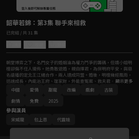
回首頁
登入後即可解鎖專屬任務
Play
韶華若錦
：第3集 聯手來相救
已完結 / 共 31 集
4.8
分享
收藏
朝堂博弈之下，名門女子的婚姻淪為權力鬥爭的籌碼，但嬌小姐明
檀卻偏不任人擺佈。她勇敢退婚，親自擇君，為保明府平安，與惡
名遠播的定北王江緒合作，兩人達成同盟。婚後，明檀幾經風雨，
迅速成長，內能治王府、理家財，外能查冤案、救夫君，且看精緻
顯示更多
富貴花與低物慾戰神，如何譜寫先婚後愛的逗趣人生畫卷。
中國
愛情
甜寵
改編
戲劇
古裝
劇情
免費
2025
參與演員
宋威龍
包上恩
代露娃