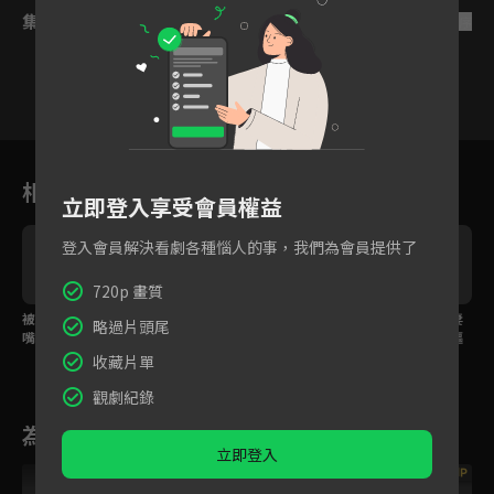
集數列表
反序
1
2
3
4
5
6
相關花絮
立即登入享受會員權益
登入會員解決看劇各種惱人的事，我們為會員提供了
720p 畫質
被敵人囚禁也不忘鬥
沒有比你開心更重要的
宋威龍包上恩醋罈夫妻
略過片頭尾
嘴，靠吵架生出自救奇
事，煙花下互許約定時
檔，捏麵人隨身帶專驅
招？
刻相依！
各方桃花！
收藏片單
觀劇紀錄
為您推薦
立即登入
VIP