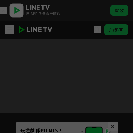
開啟
用 APP 免費看更精彩
升級VIP
韶華若錦
目前未允許這部影片在你所在的地區播放
如有不便請見諒
Unmute
玩遊戲 賺POINTS！