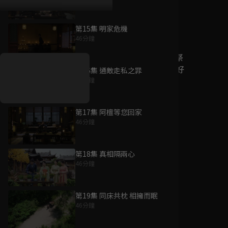
第15集 明家危機
好康資訊
46分鐘
7/21-8/20，盛夏追劇祭
升級VIP最優惠！獨家好
第16集 通敵走私之罪
戲看到飽
46分鐘
7月21日
-
8月20日
第17集 阿檀等您回家
46分鐘
第18集 真相隔兩心
46分鐘
第19集 同床共枕 相擁而眠
46分鐘