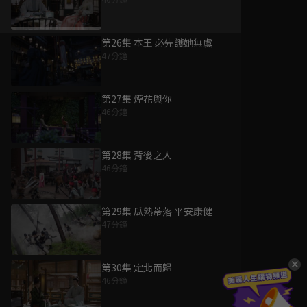
第26集 本王 必先護她無虞
47分鐘
第27集 煙花與你
46分鐘
第28集 背後之人
46分鐘
第29集 瓜熟蒂落 平安康健
47分鐘
第30集 定北而歸
46分鐘