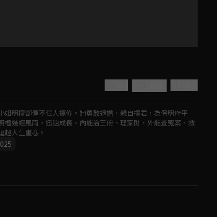
？
4.8
分享
收藏
小姐明檀卻偏不任人擺佈。她勇敢退婚，親自擇君，為保明府平
明檀幾經風雨，迅速成長，內能治王府、理家財，外能查冤案、救
逗趣人生畫卷。
025
Play
Video