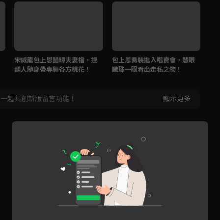
宋威龍包上恩醋罈夫妻檔，捏
包上恩喬裝進入唱賣會，慧眼
喬
麵人隨身帶專驅各方桃花！
識珠一眼看出走私之物！
包
，一起共創新版留言功能！
顯示更多