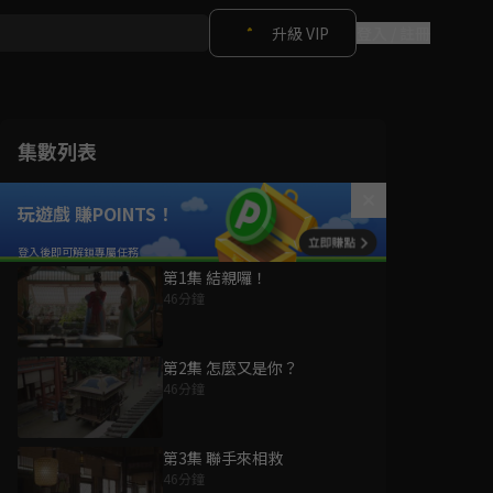
升級 VIP
登入 / 註冊
集數列表
玩遊戲 賺POINTS！
第1集 結親囉！
46分鐘
第2集 怎麼又是你？
46分鐘
第3集 聯手來相救
46分鐘