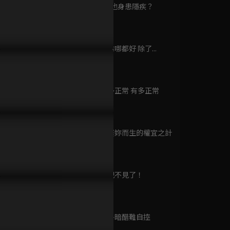
已完結 / 共 23 集
第9集 難道他身患隱疾？
46分鐘
第10集 夫君哪都好 除了...
度華年
46分鐘
裝任務被設局監視，宋威龍
包上恩吃醋夫君被別人伺候，
妳是我的命
已完結 / 共 40 集
上恩假戲真做共度春宵？
宋威龍喝醉撒嬌用吻表明心
走！宋威龍
意！
命之恩
第11集 要多正常 有多正常
46分鐘
九重紫
已完結 / 共 34 集
第12集 為娶妳而生的權宜之計
46分鐘
第13集 王妃不見了！
南城宴
46分鐘
已完結 / 共 24 集
第14集 明爭暗醋難自控
46分鐘