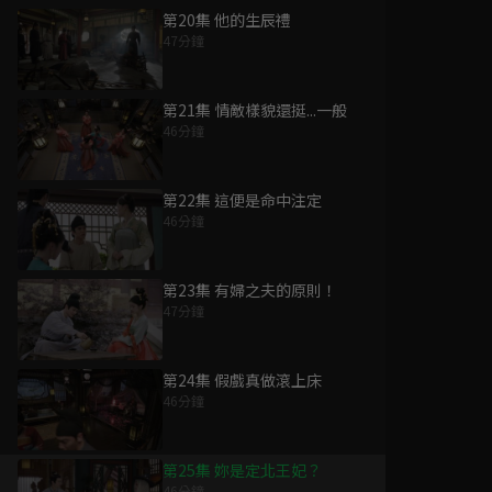
第20集 他的生辰禮
47分鐘
第21集 情敵樣貌還挺...一般
46分鐘
第22集 這便是命中注定
46分鐘
第23集 有婦之夫的原則！
47分鐘
第24集 假戲真做滾上床
46分鐘
第25集 妳是定北王妃？
46分鐘