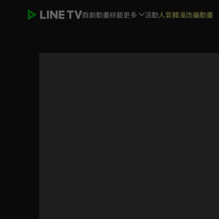
戲劇
動畫
綜藝
更多
活動
人氣韓漫改編動畫
韶華若錦