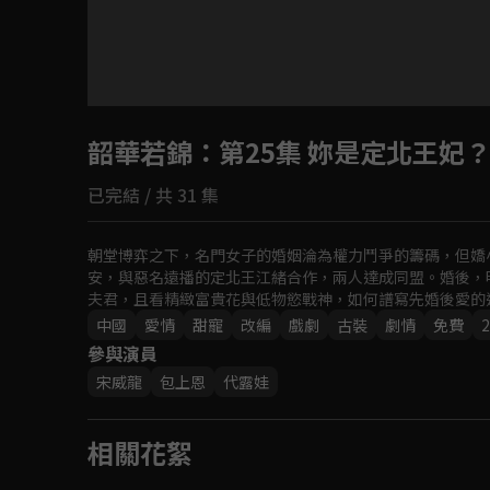
目前未允許這部影片在你所在的地區播放
韶華若錦
如有不便請見諒
：第25集 妳是定北王妃
已完結 / 共 31 集
回首頁
朝堂博弈之下，名門女子的婚姻淪為權力鬥爭的籌碼，但嬌
安，與惡名遠播的定北王江緒合作，兩人達成同盟。婚後，
夫君，且看精緻富貴花與低物慾戰神，如何譜寫先婚後愛的
中國
愛情
甜寵
改編
戲劇
古裝
劇情
免費
2
參與演員
宋威龍
包上恩
代露娃
相關花絮