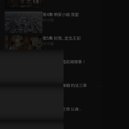
第4集 明家小姐 我娶
46分鐘
為您推薦
第5集 封我...定北王妃
46分鐘
錦繡安寧
已完結 / 共 40 集
第6集 殿下面前揭糗事！
46分鐘
第7集 契約聯姻 約法三章
畫江湖之不良人 第
46分鐘
一季
已完結 / 共 18 集
第8集 洞房之夜 以身...
46分鐘
結婚才可以