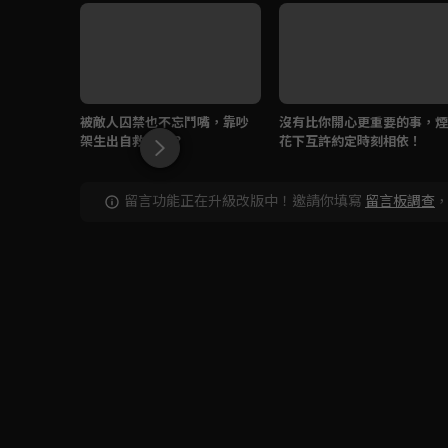
被敵人囚禁也不忘鬥嘴，靠吵
沒有比你開心更重要的事，煙
架生出自救奇招？
花下互許約定時刻相依！
留言功能正在升級改版中！邀請你填寫
留言板調查