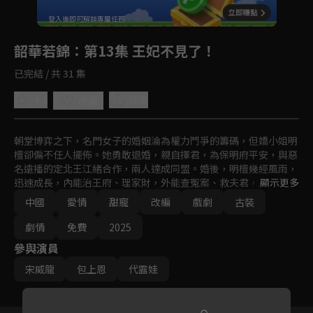
回首頁
登入後即可解鎖專屬任務
Play
韶華若錦
：第13集 王妃不見了！
已完結 / 共 31 集
4.8
分享
收藏
朝堂博弈之下，名門女子的婚姻淪為權力鬥爭的籌碼，但嬌小姐明
檀卻偏不任人擺佈。她勇敢退婚，親自擇君，為保明府平安，與惡
名遠播的定北王江緒合作，兩人達成同盟。婚後，明檀幾經風雨，
迅速成長，內能治王府、理家財，外能查冤案、救夫君，且看精緻
顯示更多
富貴花與低物慾戰神，如何譜寫先婚後愛的逗趣人生畫卷。
中國
愛情
甜寵
改編
戲劇
古裝
劇情
免費
2025
參與演員
宋威龍
包上恩
代露娃