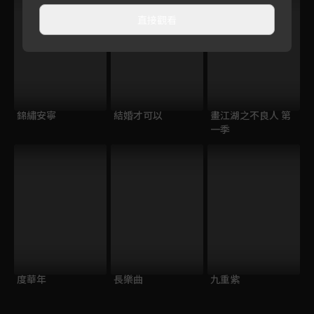
直接觀看
錦繡安寧
結婚才可以
畫江湖之不良人 第
一季
度華年
長樂曲
九重紫