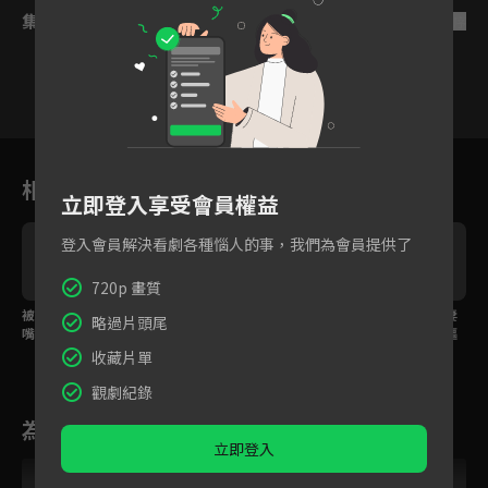
集數列表
反序
10
11
12
13
14
15
1
相關花絮
立即登入享受會員權益
登入會員解決看劇各種惱人的事，我們為會員提供了
720p 畫質
被敵人囚禁也不忘鬥
沒有比你開心更重要的
宋威龍包上恩醋罈夫妻
略過片頭尾
嘴，靠吵架生出自救奇
事，煙花下互許約定時
檔，捏麵人隨身帶專驅
招？
刻相依！
各方桃花！
收藏片單
觀劇紀錄
為您推薦
立即登入