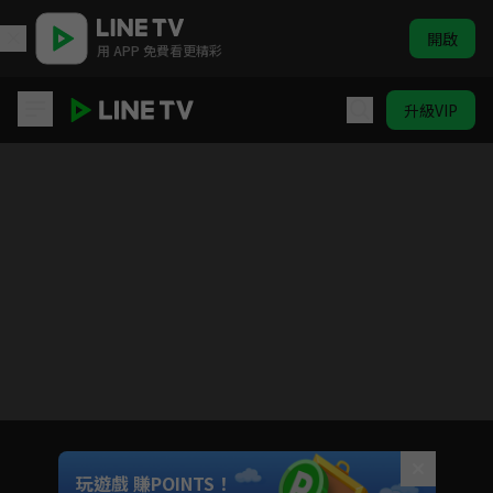
開啟
用 APP 免費看更精彩
升級VIP
韶華若錦
目前未允許這部影片在你所在的地區播放
如有不便請見諒
Unmute
玩遊戲 賺POINTS！