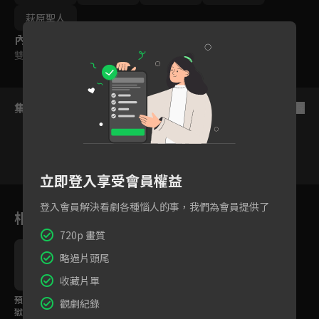
萩原聖人
內容標籤
雙字幕
｜
輔導十二歲級
集數列表
反序
立即登入享受會員權益
1
2
3
4
5
6
登入會員解決看劇各種惱人的事，我們為會員提供了
相關花絮
720p 畫質
略過片頭尾
收藏片單
預告｜想省錢卻搬進地
觀劇紀錄
獄！怪鄰居圍攻能逃得