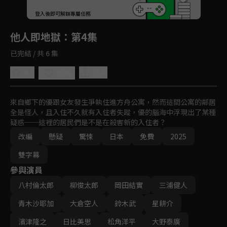
回首頁
登入後即可解鎖專屬任務
Play
他人即地獄
：第4集
已完結 / 共 6 集
4.6
分享
收藏
來自鄉下的優跟女友發生爭執住進方舟公寓，然而這間公寓的鄰居
全是怪人，且入住不久就有入住者失蹤，優的腦海中浮現出了某種
疑惑──這裡的居民們是不是在殺害新的入住者？
改編
懸疑
驚悚
日本
免費
2025
雙字幕
參與演員
八村倫太郎
柳俊太郎
岡田結實
三浦健人
青木沙耶加
大倉空人
鈴木武
星耕介
濱津隆之
日比美思
松角洋平
大野泰廣