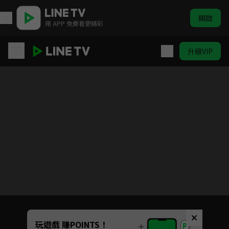
開啟
用 APP 免費看更精彩
升級VIP
他人即地獄
目前未允許這部影片在你所在的地區播放
如有不便請見諒
Unmute
玩遊戲 賺POINTS！