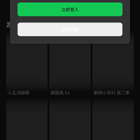
出去嗎？
立即登入
為您推薦
直接觀看
VIP
人生消極掰
敲敲鬼 S1
動物小兒科 第二季