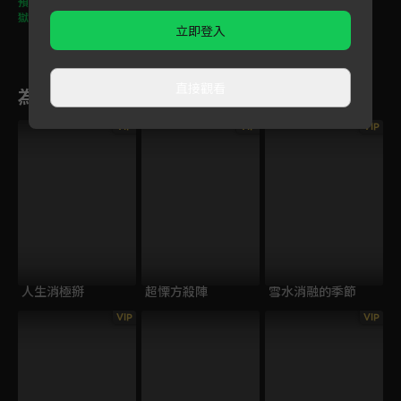
預告｜想省錢卻搬進地
獄！怪鄰居圍攻能逃得
立即登入
出去嗎？
直接觀看
為您推薦
VIP
VIP
VIP
人生消極掰
超慄方殺陣
雪水消融的季節
VIP
VIP