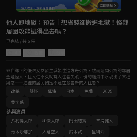
登入後即可解鎖專屬任務
Play
他人即地獄
：預告｜想省錢卻搬進地獄！怪鄰
居圍攻能逃得出去嗎？
已完結 / 共 6 集
4.6
分享
收藏
來自鄉下的優跟女友發生爭執住進方舟公寓，然而這間公寓的鄰居
全是怪人，且入住不久就有入住者失蹤，優的腦海中浮現出了某種
疑惑──這裡的居民們是不是在殺害新的入住者？
改編
懸疑
驚悚
日本
免費
2025
雙字幕
參與演員
八村倫太郎
柳俊太郎
岡田結實
三浦健人
青木沙耶加
大倉空人
鈴木武
星耕介