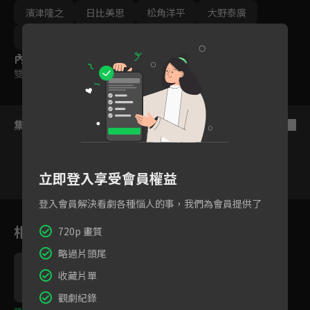
濱津隆之
日比美思
松角洋平
大野泰廣
萩原聖人
內容標籤
雙字幕
｜
輔導十二歲級
集數列表
反序
立即登入享受會員權益
登入會員解決看劇各種惱人的事，我們為會員提供了
1
2
3
4
5
6
相關花絮
720p 畫質
略過片頭尾
收藏片單
觀劇紀錄