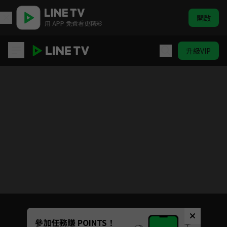
開啟
用 APP 免費看更精彩
升級VIP
三嫁魔君
目前未允許這部影片在你所在的地區播放
如有不便請見諒
Unmute
參加任務賺 POINTS！