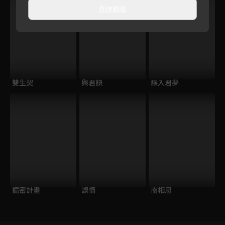
直接觀看
雙生契
與君訣
誤入君夢
掘密計畫
誤情
南相思