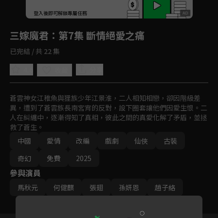
回首頁
登入後即可解鎖專屬任務
Play
三嫁魔君
：第7集 斷情絕愛之痛
已完結 / 共 22 集
4.6
分享
收藏
蒼雲神女江稚魚與狸族少年江景淮，二人相知相戀，卻因階級差
異，遭到了蒼雲族長南宮宵的反對，設下圈套讓他們因愛生恨。二
人在糾纏中，逐漸得知了真相，彼此之間的真愛化解了矛盾，並拯
救了蒼生。
中國
愛情
改編
戲劇
仙俠
古裝
奇幻
免費
2025
參與演員
馬秋元
何健麒
張翅
孫妍恩
趙子絡