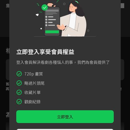
集數列表
反序
4
5
6
7
8
9
1
相關花絮
立即登入享受會員權益
登入會員解決看劇各種惱人的事，我們為會員提供了
720p 畫質
略過片頭尾
舊地重遊螢火蟲之吻，
怨偶結深種只能活一
魔君神女婚禮上被設
再漂亮魔君眼裡也只有
人，魔君為神女庇護甘
計，怨恨對方的誤會終
收藏片單
神女一人
願為她赴死！
於解除！
觀劇紀錄
為您推薦
立即登入