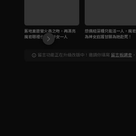
舊地重遊螢火蟲之吻，再漂亮
怨偶結深種只能活一人，魔君
魔君眼裡也只有神女一人
為神女庇護甘願為她赴死！
留言功能正在升級改版中！邀請你填寫
留言板調查