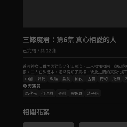
目前未允許這部影片在你所在的地區播放
三嫁魔君
如有不便請見諒
：第6集 真心相愛的人
已完結 / 共 22 集
回首頁
蒼雲神女江稚魚與狸族少年江景淮，二人相知相戀，卻因階
恨。二人在糾纏中，逐漸得知了真相，彼此之間的真愛化解
中國
愛情
改編
戲劇
仙俠
古裝
奇幻
免費
2
參與演員
馬秋元
何健麒
張翅
孫妍恩
趙子絡
相關花絮