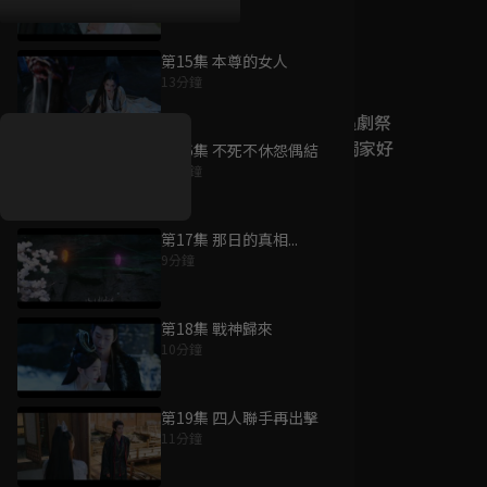
第15集 本尊的女人
好康資訊
13分鐘
7/21-8/20，盛夏追劇祭
升級VIP最優惠！獨家好
第16集 不死不休怨偶結
戲看到飽
12分鐘
7月21日
-
8月20日
第17集 那日的真相...
9分鐘
第18集 戰神歸來
10分鐘
第19集 四人聯手再出擊
11分鐘