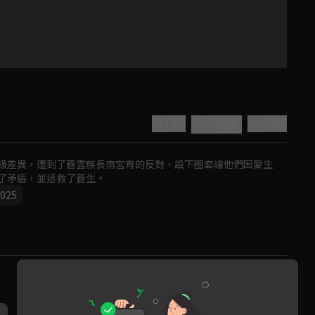
4.6
分享
收藏
級差異，遭到了蒼雲族長南宮宵的反對，設下圈套讓他們因愛生
了矛盾，並拯救了蒼生。
025
Play
Video