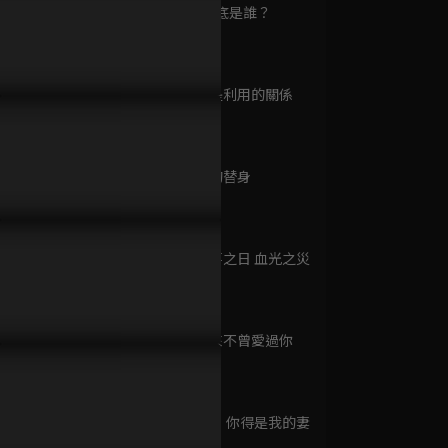
已完結 / 共 24 集
第9集 你到底是誰？
12分鐘
第10集 只是利用的關係
習禁術成為新任魔尊，卻為
想見你一刻都等不了！夫君偷
銀雪花見證
掘密計畫
10分鐘
找神女下落連心都不要！
偷上門見面只為索吻！
的方式是真
已完結 / 共 1 集
第11集 她的替身
11分鐘
誤情
已完結 / 共 20 集
第12集 大喜之日 血光之災
10分鐘
第13集 從來不曾愛過你
南相思
10分鐘
已完結 / 共 28 集
第14集 明日 你得是我的妻
11分鐘