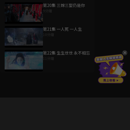
第20集 三嫁三娶仍是你
9分鐘
第21集 一人死 一人生
10分鐘
第22集 生生世世 永不相忘
11分鐘