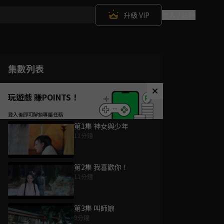
升級 VIP
登入 / 註冊
集數列表
玩遊戲 賺POINTS！
第1集 神女與少年
11分鐘
第2集 我喜歡你！
11分鐘
第3集 叫師娘
9分鐘