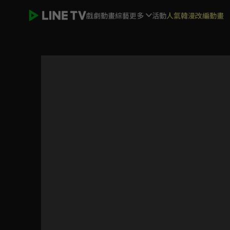
戲劇
動畫
綜藝
更多
活動
人氣韓漫改編動畫
三嫁魔君