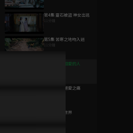
第4集 靈石被盜 神女出逃
11分鐘
為您推薦
第5集 苦寒之地吻入迷
11分鐘
雙生契
已完結 / 共 24 集
第6集 真心相愛的人
12分鐘
第7集 斷情絕愛之痛
與君訣
11分鐘
已完結 / 共 27 集
第8集 魔族世界
13分鐘
誤入君夢