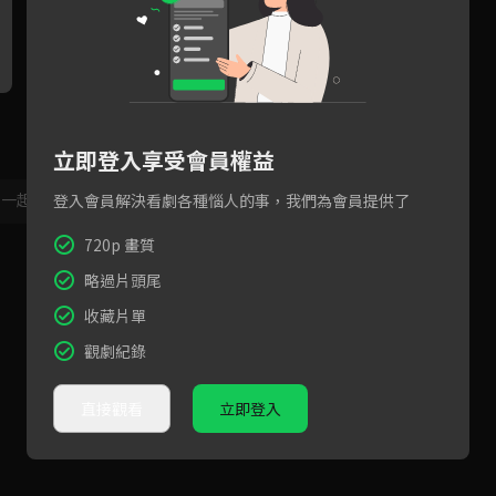
魔君神女婚禮上被設計，怨恨
以吻誘敵替天行道，神女轉生
修
對方的誤會終於解除！
成人卻又找回怨恨記憶
尋
立即登入享受會員權益
，一起共創新版留言功能！
顯示更多
登入會員解決看劇各種惱人的事，我們為會員提供了
720p 畫質
略過片頭尾
收藏片單
觀劇紀錄
直接觀看
立即登入