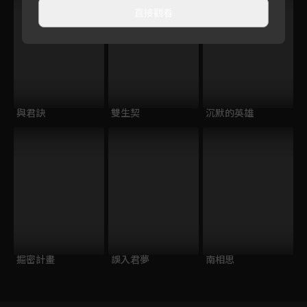
直接觀看
與君訣
雙生契
沉默的英雄
掘密計畫
誤入君夢
南相思