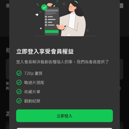
集數列表
反序
2
3
4
5
6
7
8
相關花絮
立即登入享受會員權益
登入會員解決看劇各種惱人的事，我們為會員提供了
720p 畫質
略過片頭尾
舊地重遊螢火蟲之吻，
怨偶結深種只能活一
魔君神女婚禮上被設
再漂亮魔君眼裡也只有
人，魔君為神女庇護甘
計，怨恨對方的誤會終
收藏片單
神女一人
願為她赴死！
於解除！
觀劇紀錄
為您推薦
立即登入