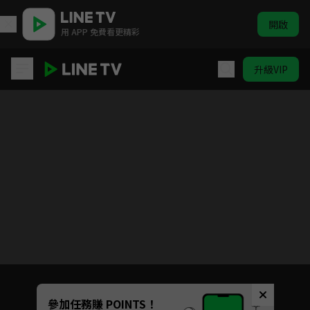
開啟
用 APP 免費看更精彩
升級VIP
三嫁魔君
目前未允許這部影片在你所在的地區播放
如有不便請見諒
Unmute
參加任務賺 POINTS！