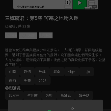
回首頁
登入後即可解鎖專屬任務
Play
三嫁魔君
：第5集 苦寒之地吻入迷
已完結 / 共 22 集
4.6
分享
收藏
蒼雲神女江稚魚與狸族少年江景淮，二人相知相戀，卻因階級差
異，遭到了蒼雲族長南宮宵的反對，設下圈套讓他們因愛生恨。二
人在糾纏中，逐漸得知了真相，彼此之間的真愛化解了矛盾，並拯
救了蒼生。
中國
愛情
改編
戲劇
仙俠
古裝
奇幻
免費
2025
參與演員
馬秋元
何健麒
張翅
孫妍恩
趙子絡