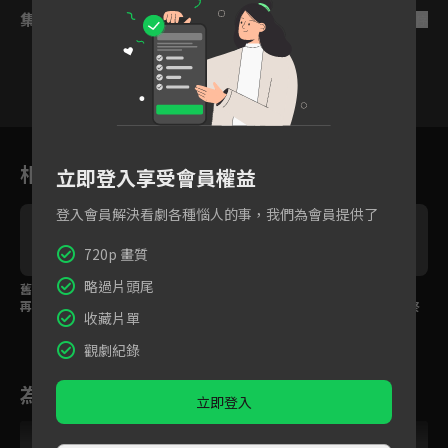
集數列表
反序
1
2
3
4
5
6
相關花絮
立即登入享受會員權益
登入會員解決看劇各種惱人的事，我們為會員提供了
720p 畫質
略過片頭尾
舊地重遊螢火蟲之吻，
怨偶結深種只能活一
魔君神女婚禮上被設
再漂亮魔君眼裡也只有
人，魔君為神女庇護甘
計，怨恨對方的誤會終
收藏片單
神女一人
願為她赴死！
於解除！
觀劇紀錄
為您推薦
立即登入