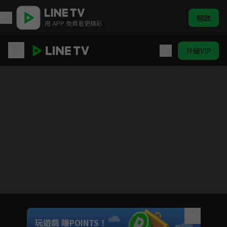
開啟
用 APP 免費看更精彩
升級VIP
三嫁魔君
目前未允許這部影片在你所在的地區播放
如有不便請見諒
Unmute
玩遊戲 賺POINTS！