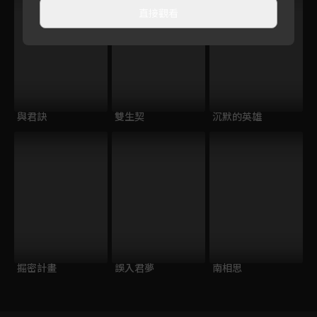
直接觀看
與君訣
雙生契
沉默的英雄
掘密計畫
誤入君夢
南相思