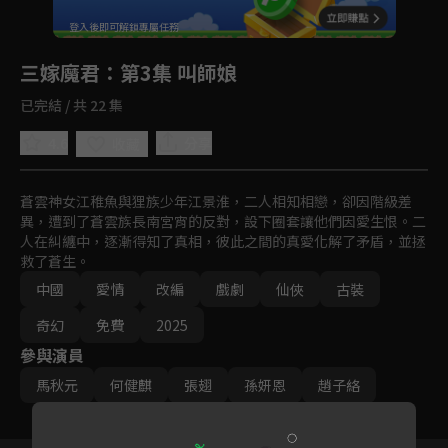
回首頁
登入後即可解鎖專屬任務
Play
三嫁魔君
：第3集 叫師娘
已完結 / 共 22 集
4.6
分享
收藏
蒼雲神女江稚魚與狸族少年江景淮，二人相知相戀，卻因階級差
異，遭到了蒼雲族長南宮宵的反對，設下圈套讓他們因愛生恨。二
人在糾纏中，逐漸得知了真相，彼此之間的真愛化解了矛盾，並拯
救了蒼生。
中國
愛情
改編
戲劇
仙俠
古裝
奇幻
免費
2025
參與演員
馬秋元
何健麒
張翅
孫妍恩
趙子絡