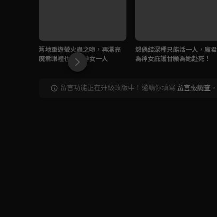
舊地重遊螢火蟲之吻，再漂亮
怨偶結深種只能活一人，魔君
魔君眼裡也只有神女一人
為神女庇護甘願為她赴死！
留言功能正在升級改版中！邀請你填寫
留言板調查