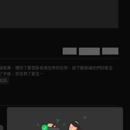
係
4.6
分享
收藏
級差異，遭到了蒼雲族長南宮宵的反對，設下圈套讓他們因愛生
了矛盾，並拯救了蒼生。
025
Play
Video