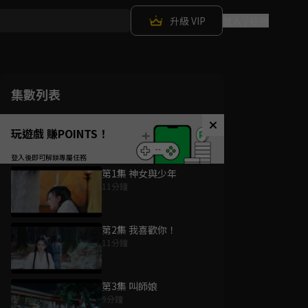
升級 VIP
登入 / 註冊
集數列表
玩遊戲 賺POINTS！
第1集 神女與少年
11分鐘
第2集 我喜歡你！
11分鐘
第3集 叫師娘
9分鐘