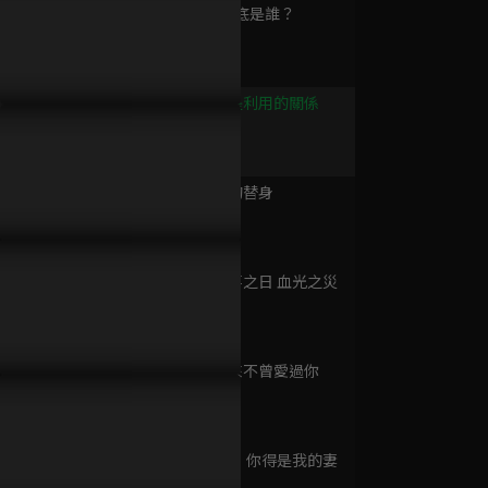
已完結 / 共 1 集
第9集 你到底是誰？
12分鐘
第10集 只是利用的關係
習禁術成為新任魔尊，卻為
想見你一刻都等不了！夫君偷
銀雪花見證
誤入君夢
10分鐘
找神女下落連心都不要！
偷上門見面只為索吻！
的方式是真
已完結 / 共 24 集
第11集 她的替身
11分鐘
南相思
已完結 / 共 28 集
第12集 大喜之日 血光之災
10分鐘
第13集 從來不曾愛過你
誤情
10分鐘
已完結 / 共 20 集
第14集 明日 你得是我的妻
11分鐘