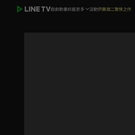
戲劇
動畫
綜藝
更多
活動
伊藤潤二驚悚之作
三嫁魔君