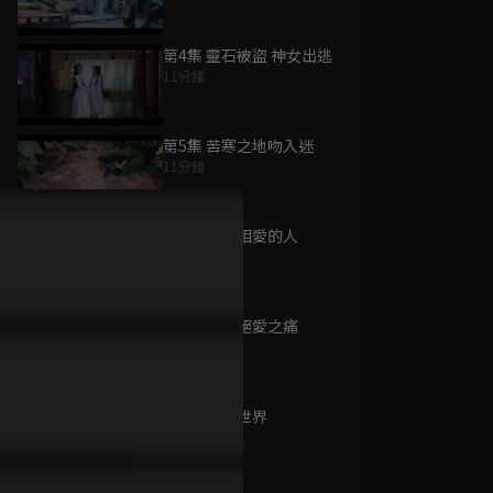
第4集 靈石被盜 神女出逃
11分鐘
為您推薦
第5集 苦寒之地吻入迷
11分鐘
與君訣
已完結 / 共 27 集
第6集 真心相愛的人
12分鐘
第7集 斷情絕愛之痛
雙生契
11分鐘
已完結 / 共 24 集
第8集 魔族世界
13分鐘
掘密計畫