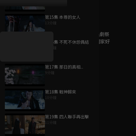
第15集 本尊的女人
好康資訊
13分鐘
7/21-8/20，盛夏追劇祭
升級VIP最優惠！獨家好
第16集 不死不休怨偶結
戲看到飽
12分鐘
7月21日
-
8月20日
第17集 那日的真相...
9分鐘
第18集 戰神歸來
10分鐘
第19集 四人聯手再出擊
11分鐘