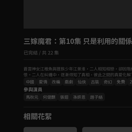
目前未允許這部影片在你所在的地區播放
三嫁魔君
如有不便請見諒
：第10集 只是利用的關
已完結 / 共 22 集
回首頁
蒼雲神女江稚魚與狸族少年江景淮，二人相知相戀，卻因階
恨。二人在糾纏中，逐漸得知了真相，彼此之間的真愛化解
中國
愛情
改編
戲劇
仙俠
古裝
奇幻
免費
2
參與演員
馬秋元
何健麒
張翅
孫妍恩
趙子絡
相關花絮