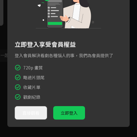
魔君神女婚禮上被設計，怨恨
以吻誘敵替天行道，神女轉生
修
對方的誤會終於解除！
成人卻又找回怨恨記憶
尋
立即登入享受會員權益
，一起共創新版留言功能！
顯示更多
登入會員解決看劇各種惱人的事，我們為會員提供了
720p 畫質
略過片頭尾
收藏片單
觀劇紀錄
直接觀看
立即登入