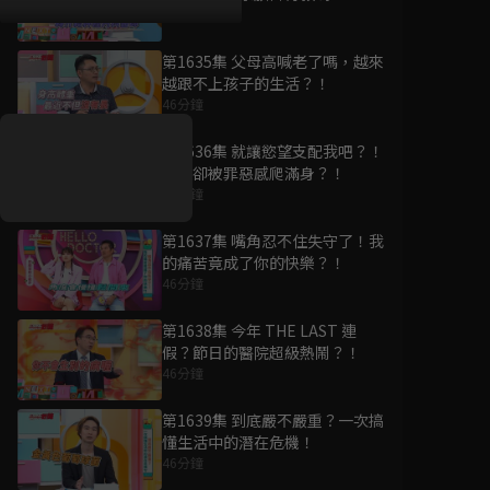
46分鐘
第1635集 父母高喊老了嗎，越來
好康資訊
越跟不上孩子的生活？！
46分鐘
7/21-8/20，盛夏追劇祭
升級VIP最優惠！獨家好
第1636集 就讓慾望支配我吧？！
戲看到飽
事後卻被罪惡感爬滿身？！
46分鐘
7月21日
-
8月20日
第1637集 嘴角忍不住失守了！我
的痛苦竟成了你的快樂？！
46分鐘
第1638集 今年 THE LAST 連
假？節日的醫院超級熱鬧？！
46分鐘
第1639集 到底嚴不嚴重？一次搞
懂生活中的潛在危機！
46分鐘