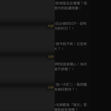
已完結 / 共 1 集
第1629集 症狀總是反反覆覆？知
識小撇步改善你的肌膚困擾！
46分鐘
第1630集 每日必做的SOP，卻有
一直一直都很喜歡你
VIP
著滿滿傷害你的利刃？！
已完結 / 共 1 集
47分鐘
第1631集 一發作就不爽！五官疾
病知識大ＰＫ？！
46分鐘
成功補習班
VIP
已完結 / 共 1 集
第1632集 明明知道是關心！為何
聽起來卻處處不舒服？！
46分鐘
第1633集 一加一大於二，看西醫
永遠在一起
VIP
加上「他」疾病好更快？！
已完結 / 共 1 集
46分鐘
第1634集 小毛病都是「發炎」惹
的禍，亞健康族群有救嗎？