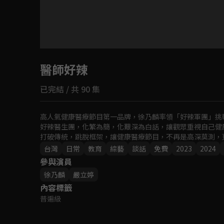
目前未允許這部影片在你所在的地區播放
醫師好辣
如有不便請見諒
已完結 / 共 90 集
回首頁
高人氣健康醫療節目第一品牌，徐乃麟率領「好辣軍團」挑
好辣醫生團，化繁為簡，化艱深為白話，讓觀眾重視自己健
打破傳統，跳脫框架，讓健康醫療節目，不再是高深莫測，
台灣
日常
教育
綜藝
談話
免費
2023
2024
參與演員
徐乃麟
嚴立婷
內容標籤
普遍級