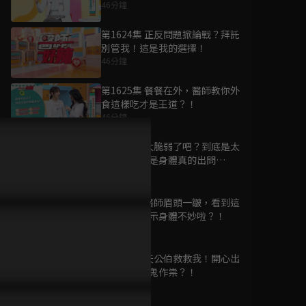
46分鐘
第1624集 正反問題掀論戰？拜託
別管我！這是我的選擇！
46分鐘
為您推薦
第1625集 餐餐在外，醫師教你外
食這樣吃才是王道？！
46分鐘
海的盡頭是草原
已完結 / 共 1 集
第1626集 太脆弱了吧？到底是太
「嬌氣」還是身體真的出問
題？！
46分鐘
第1627集 醫師眉頭一皺，看到這
沉默呼聲
「名詞」表示身體不妙啦？！
已完結 / 共 1 集
46分鐘
第1628集 天公伯救救我！開心出
遊卻有掃興鬼作祟？！
46分鐘
太平天國