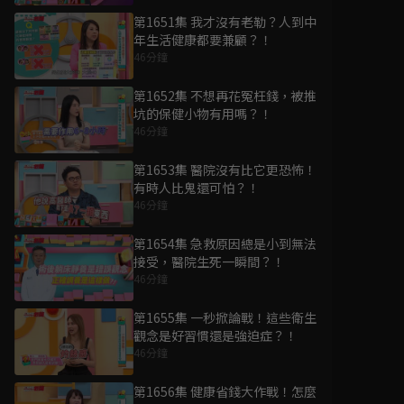
第1651集 我才沒有老勒？人到中
年生活健康都要兼顧？！
46分鐘
第1652集 不想再花冤枉錢，被推
坑的保健小物有用嗎？！
46分鐘
第1653集 醫院沒有比它更恐怖！
有時人比鬼還可怕？！
46分鐘
第1654集 急救原因總是小到無法
接受，醫院生死一瞬間？！
46分鐘
第1655集 一秒掀論戰！這些衛生
觀念是好習慣還是強迫症？！
46分鐘
第1656集 健康省錢大作戰！怎麼