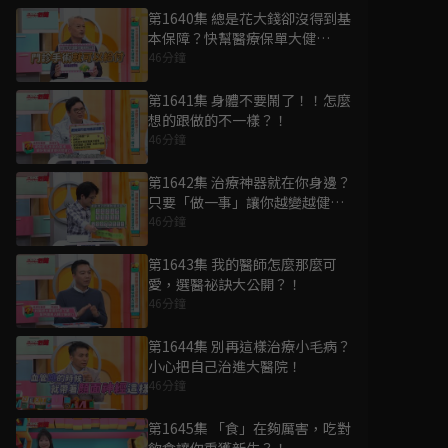
第1640集 總是花大錢卻沒得到基
本保障？快幫醫療保單大健
檢？！
46分鐘
第1641集 身體不要鬧了！！怎麼
想的跟做的不一樣？！
46分鐘
第1642集 治療神器就在你身邊？
只要「做一事」讓你越變越健
康？！
46分鐘
第1643集 我的醫師怎麼那麼可
愛，選醫祕訣大公開？！
46分鐘
第1644集 別再這樣治療小毛病？
小心把自己治進大醫院！
46分鐘
第1645集 「食」在夠厲害，吃對