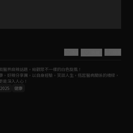
5.0
分享
收藏
戰醫界麻辣話題，給觀眾不一樣的白色旋風！

康，好辣分享團，以自身經驗，笑談人生，搭起醫病關係的橋樑，
更能深入人心！
2025
健康
Play
Video