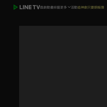
戲劇
動畫
綜藝
更多
活動
追神劇只要銅板價
醫師好辣