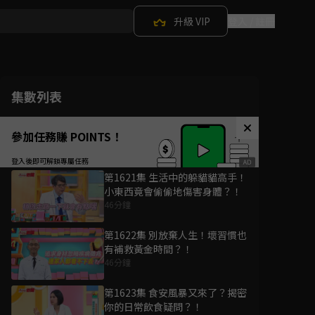
升級 VIP
登入 / 註冊
集數列表
參加任務賺 POINTS！
第1621集 生活中的躲貓貓高手！
小東西竟會偷偷地傷害身體？！
46分鐘
第1622集 別放棄人生！壞習慣也
有補救黃金時間？！
46分鐘
第1623集 食安風暴又來了？揭密
你的日常飲食疑問？！