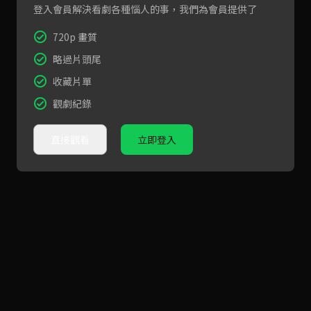
登入會員解決看劇各種惱人的事，我們為會員提供了
720p 畫質
略過片頭尾
收藏片單
觀劇紀錄
直接觀看
立即登入