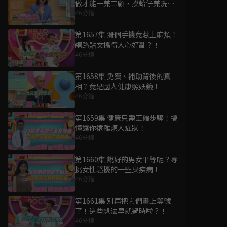
做才能一兼二顧，摸蛤仔兼洗
褲？！
46分鐘
第1657集 滑個手機竟惹上麻煩！
網路貼文搞得人心好亂？！
46分鐘
第1658集 免費、補助背後的真
相？竟是國人健康照妖鏡！
46分鐘
第1659集 健康只需正確步驟！搞
懂讓你遠離煩人症狀！
46分鐘
第1660集 說好的男女平等呢？專
挑女性騷擾的一些臭疾病！
46分鐘
第1661集 別再把它們畫上等號
了！這些想法早就過時啦？！
46分鐘