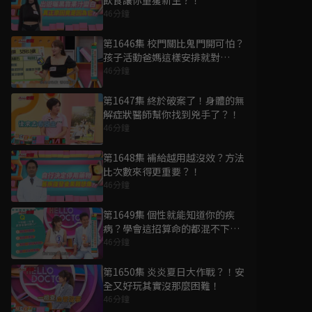
飲食讓你重獲新生？！
46分鐘
第1646集 校門關比鬼門開可怕？
孩子活動爸媽這樣安排就對
了？！
46分鐘
第1647集 終於破案了！身體的無
解症狀醫師幫你找到兇手了？！
46分鐘
第1648集 補給越用越沒效？方法
比次數來得更重要？！
46分鐘
第1649集 個性就能知道你的疾
病？學會這招算命的都混不下去
了？！
46分鐘
第1650集 炎炎夏日大作戰？！安
全又好玩其實沒那麼困難！
46分鐘