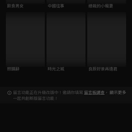
飲食男女
中國往事
總裁的小寵妻
照鏡辭
時光之城
良辰好景再逢君
留言功能正在升級改版中！邀請你填寫
留言板調查
，
顯示更多
一起共創新版留言功能！