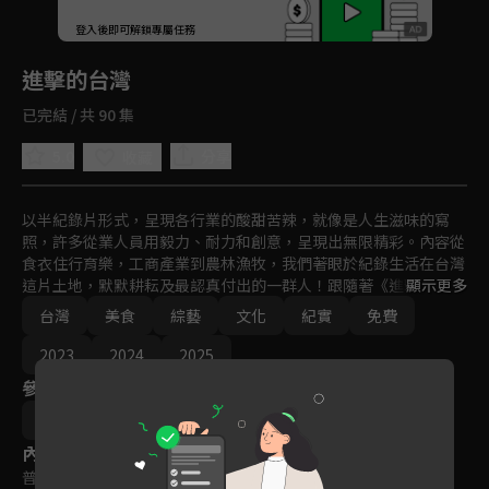
回首頁
登入後即可解鎖專屬任務
Play
進擊的台灣
已完結 / 共 90 集
5.0
分享
收藏
以半紀錄片形式，呈現各行業的酸甜苦辣，就像是人生滋味的寫
照，許多從業人員用毅力、耐力和創意，呈現出無限精彩。內容從
食衣住行育樂，工商產業到農林漁牧，我們著眼於紀錄生活在台灣
這片土地，默默耕耘及最認真付出的一群人！跟隨著《進擊的台
顯示更多
灣》的腳步，帶您來看平凡人最不平凡的創業軌跡和精神，還有成
台灣
美食
綜藝
文化
紀實
免費
功背後令人感動的故事。
2023
2024
2025
參與演員
陳怡廷
內容標籤
普遍級