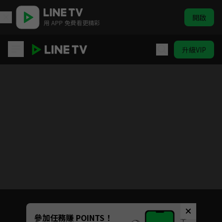
開啟
用 APP 免費看更精彩
升級VIP
進擊的台灣
目前未允許這部影片在你所在的地區播放
如有不便請見諒
Unmute
參加任務賺 POINTS！