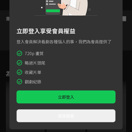
集數列表
反序
立即登入享受會員權益
登入會員解決看劇各種惱人的事，我們為會員提供了
720p 畫質
502
503
504
505
506
507
略過片頭尾
為您推薦
收藏片單
觀劇紀錄
立即登入
直接觀看