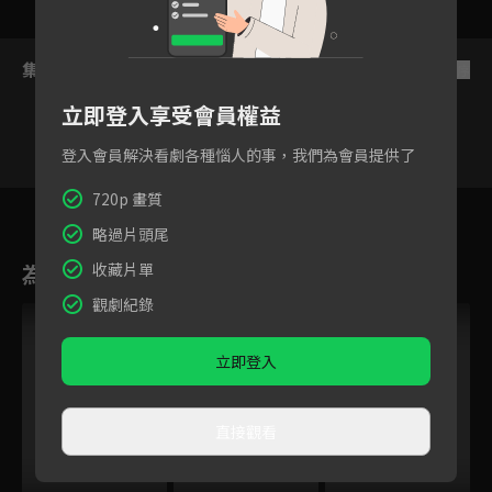
集數列表
反序
立即登入享受會員權益
登入會員解決看劇各種惱人的事，我們為會員提供了
720p 畫質
620
621
622
623
624
625
略過片頭尾
為您推薦
收藏片單
觀劇紀錄
立即登入
直接觀看