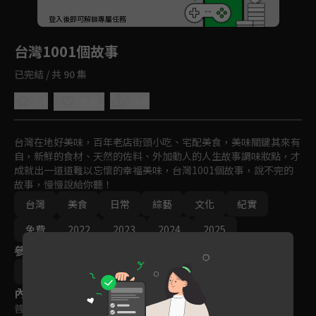
回首頁
登入後即可解鎖專屬任務
Play
台灣1001個故事
已完結 / 共 90 集
5.0
分享
收藏
台灣在地好美味，百年老店街頭小吃、宅配美食，美味關鍵其來有
自，新鮮的食材、天然的佐料、外加動人的人生故事調味妝點，才
成就出一道道難以忘懷的幸福美味，台灣1001個故事，說不完的
故事，慢慢說給你聽！
台灣
美食
日常
綜藝
文化
紀實
免費
2022
2023
2024
2025
參與演員
白心儀
蔡依臻
張佳如
內容標籤
普遍級