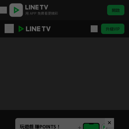
開啟
用 APP 免費看更精彩
升級VIP
台灣1001個故事
目前未允許這部影片在你所在的地區播放
如有不便請見諒
Unmute
玩遊戲 賺POINTS！