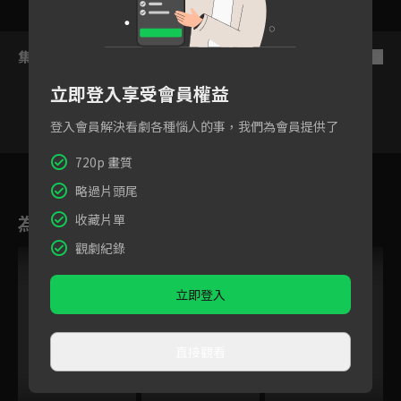
集數列表
反序
立即登入享受會員權益
登入會員解決看劇各種惱人的事，我們為會員提供了
720p 畫質
620
621
622
623
624
625
略過片頭尾
為您推薦
收藏片單
觀劇紀錄
立即登入
直接觀看