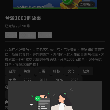
回首頁
登入後即可解鎖專屬任務
Play
台灣1001個故事
已完結 / 共 90 集
5.0
分享
收藏
台灣在地好美味，百年老店街頭小吃、宅配美食，美味關鍵其來有
自，新鮮的食材、天然的佐料、外加動人的人生故事調味妝點，才
成就出一道道難以忘懷的幸福美味，台灣1001個故事，說不完的
故事，慢慢說給你聽！
台灣
美食
日常
綜藝
文化
紀實
免費
2022
2023
2024
2025
參與演員
白心儀
蔡依臻
張佳如
內容標籤
普遍級