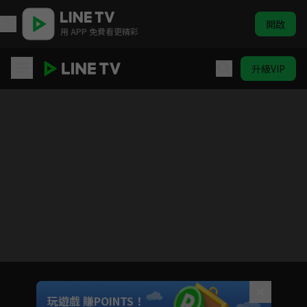
開啟
用 APP 免費看更精彩
升級VIP
台灣1001個故事
目前未允許這部影片在你所在的地區播放
如有不便請見諒
Unmute
玩遊戲 賺POINTS！