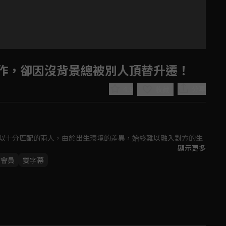
作，卻因沒背景總被別人頂替升遷！
4.9
分享
收藏
似十分匹配的兩人，由於出生環境的差異，始終難以融入對方的生
顯示更多
P會員
雙字幕
Play
步入婚姻，然而這一切都在沈皓明的掌握之中。衝突來臨，許妍脫
愛情，想要全力追回許妍。

Video
的內在，也重新認識自己。