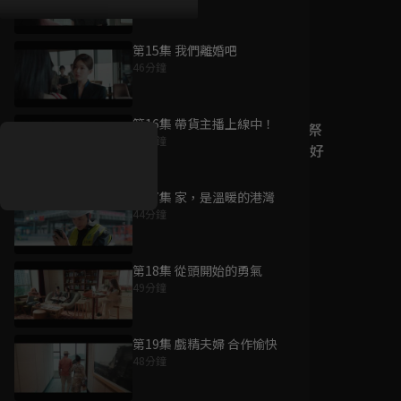
第15集 我們離婚吧
46分鐘
好康資訊
第16集 帶貨主播上線中！
7/21-8/20，盛夏追劇祭
50分鐘
升級VIP最優惠！獨家好
戲看到飽
第17集 家，是溫暖的港灣
7月21日
-
8月20日
44分鐘
第18集 從頭開始的勇氣
49分鐘
第19集 戲精夫婦 合作愉快
48分鐘