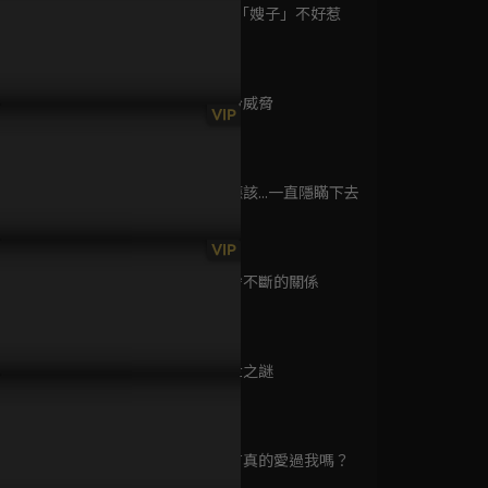
已完結 / 共 1 集
第9集 這個「嫂子」不好惹
46分鐘
第10集 身份威脅
逆者
VIP
43分鐘
已完結 / 共 1 集
第11集 就應該...一直隱瞞下去
告｜在謊言中燃燒的愛，趙
豪門私生子秘密曝光 許妍在媒
預告｜我們
49分鐘
思陳偉霆獵愛遊戲同類相
體前霸氣宣告「我就是他媽
愛，趙露思
！
媽」！
交織算計
無名追緝令
VIP
已完結 / 共 1 集
第12集 割捨不斷的關係
42分鐘
第13集 身世之謎
與你澳遊
48分鐘
已完結 / 共 2 集
第14集 你有真的愛過我嗎？
45分鐘