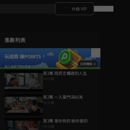
升級 VIP
登入 / 註冊
集數列表
玩遊戲 賺POINTS！
第1集 用謊言構建的人生
44分鐘
第2集 一入豪門深似海
42分鐘
第3集 拿你有的 換你要的
49分鐘