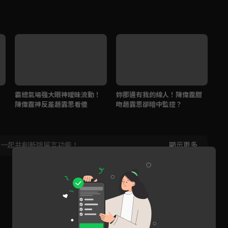
霸總氣場強大眼神曖昧流動！
妳那邊有我的線人！陳偉霆甜
預
陳偉霆神反差趙露思看傻
吻趙露思卻暗中監控？
露
吸
，一起共創新版留言功能！
顯示更多