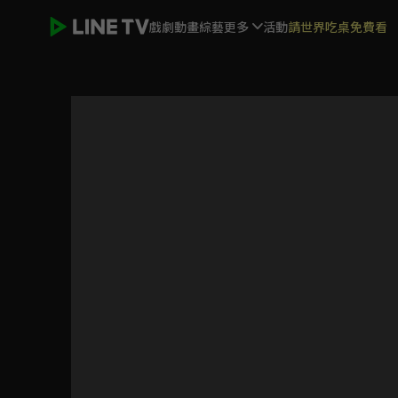
戲劇
動畫
綜藝
更多
活動
請世界吃桌免費看
許我耀眼