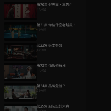
第20集 假夫妻・真告白
49分鐘
第21集 你裝什麼老錢風！
49分鐘
第22集 追妻聯盟
49分鐘
第23集 情敵修羅場
51分鐘
第24集 品牌危機？
52分鐘
第25集 服裝設計大賽
48分鐘