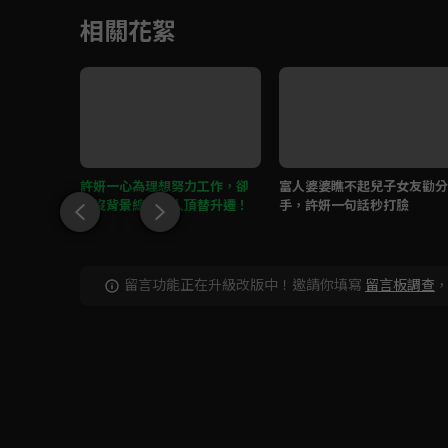
相關花絮
圍巾，結
許妍一心為理想努力工作，卻
富人婆婆瞧不起兒子女友勸分
因沒背景總被別人頂替升遷！
手，許妍一句話秒打臉
留言功能正在升級改版中！邀請你填寫
留言板調查