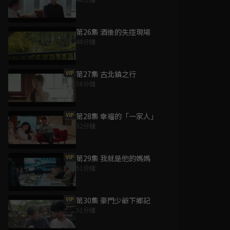
第26集 酒後的失控現場
48分鐘
VIP
第27集 古北鎮之行
56分鐘
VIP
第28集 幸福的「一家人」
52分鐘
VIP
第29集 我就是他的媽媽
51分鐘
VIP
第30集 豪門少爺下鄉記
51分鐘