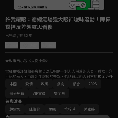
登入後即可解鎖專屬任務
Play
許我耀眼
：霸總氣場強大眼神曖昧流動！陳偉
霆神反差趙露思看傻
已完結 / 共 32 集
4.9
分享
收藏
★改編自小說《大喬小喬》

當紅主播許妍和都會精英沈皓明是一對人人稱羨的夫妻，看似十分
匹配的兩人，由於出生環境的差異，始終難以融入對方的生活圈。

顯示更多
中國
愛情
改編
戲劇
都會
2025
許妍靠著光鮮亮麗的身分及「精心裝點」的身世，和沈皓明步入婚
姻，然而這一切都在沈皓明的掌握之中。衝突來臨，許妍脫離沈皓
部分免費
VIP會員
雙字幕
明的掌控，一去不回頭；沈皓明卻發現自己早已陷入愛情，想要全
參與演員
力追回許妍。

趙露思
陳偉霆
萬鵬
管梓淨
鍾雅婷
經歷種種，兩人終於撕掉外表的偽裝，重新靠近，會見彼此的內
內容標籤