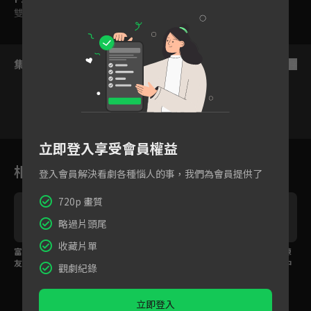
在，也重新認識自己。
雙字幕
集數列表
反序
立即登入享受會員權益
1
2
3
4
5
6
相關花絮
登入會員解決看劇各種惱人的事，我們為會員提供了
720p 畫質
略過片頭尾
收藏片單
富人婆婆瞧不起兒子女
霸總氣場強大眼神曖昧
妳那邊有我的線人！陳
友勸分手，許妍一句話
流動！陳偉霆神反差趙
偉霆甜吻趙露思卻暗中
觀劇紀錄
秒打臉
露思看傻
監控？
立即登入