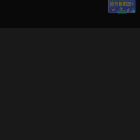
立即登入享受會員權益。
解鎖更多專屬功能，追劇更便利！
登入 / 註冊
巧克科技新媒體股份有限公司