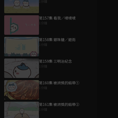
1分鐘
第157集 看我／嘖嘖嘖
1分鐘
第158集 銀珠糖／避雨
1分鐘
第159集 三明治紀念
1分鐘
第160集 被誇獎的緞帶①
1分鐘
第161集 被誇獎的緞帶②
1分鐘