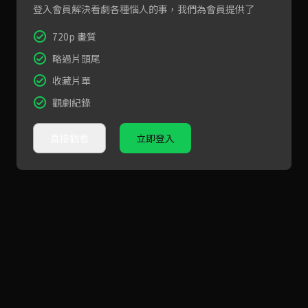
登入會員解決看劇各種惱人的事，我們為會員提供了
720p 畫質
略過片頭尾
收藏片單
觀劇紀錄
直接觀看
立即登入