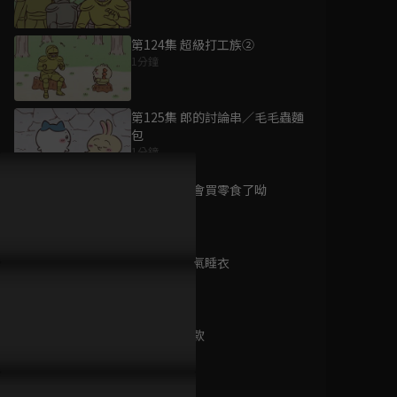
第124集 超級打工族②
1分鐘
為您推薦
第125集 郎的討論串／毛毛蟲麵
包
1分鐘
少年阿貝GO！GO！
小芝麻 第4季 #97-
第126集 學會買零食了呦
120
1分鐘
已完結 / 共 24 集
第127集 人氣睡衣
卡片戰鬥先導者
1分鐘
will+Dress 第三季
已完結 / 共 13 集
第128集 同款
1分鐘
神木島