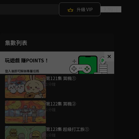
升級 VIP
登入 / 註冊
集數列表
玩遊戲 賺POINTS！
第121集 賞楓①
1分鐘
第122集 賞楓②
1分鐘
第123集 超級打工族①
1分鐘