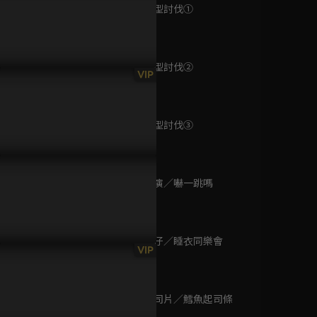
已完結 / 共 13 集
第129集 大型討伐①
1分鐘
第130集 大型討伐②
巴黎黑幫 阿帕契
VIP
1分鐘
已完結 / 共 1 集
第131集 大型討伐③
1分鐘
超人力霸王捷德
已完結 / 共 25 集
第132集 表演／嚇一跳嗎
1分鐘
第133集 蜆仔／睡衣同樂會
大偵探福爾摩斯-逃
VIP
1分鐘
獄大追捕
已完結 / 共 2 集
第134集 起司片／鱈魚起司條
1分鐘