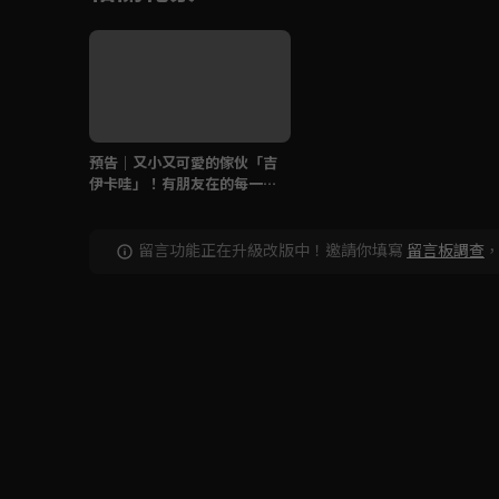
預告｜又小又可愛的傢伙「吉
伊卡哇」！有朋友在的每一天
都開心！
留言功能正在升級改版中！邀請你填寫
留言板調查