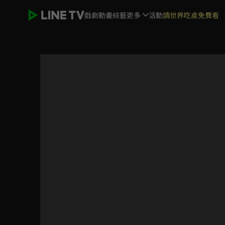
戲劇
動畫
綜藝
更多
活動
請世界吃桌免費看
吉伊卡哇