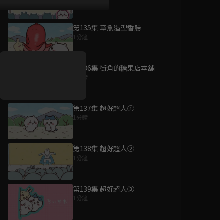
第135集 章魚造型香腸
好康資訊
1分鐘
7/21-8/20，盛夏追劇祭
升級VIP最優惠！獨家好
第136集 街角的糖果店本舖
戲看到飽
1分鐘
7月21日
-
8月20日
第137集 超好超人①
1分鐘
第138集 超好超人②
1分鐘
第139集 超好超人③
1分鐘