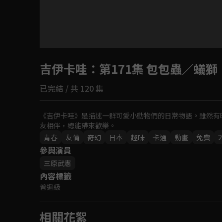
目前未允許這部影片在你所在的地區播放
吉伊卡哇
如有不便請見諒
：第171集 包包蟲／蟻獅
已完結 / 共 120 集
回首頁
《吉伊卡哇》是描述一群可愛小動物們的日常物語。雖然有
友相伴，總能帶來歡樂。
青春
友情
奇幻
日本
趣味
卡通
動畫
免費
2
參與演員
三原武憲
內容標籤
普遍級
相關花絮