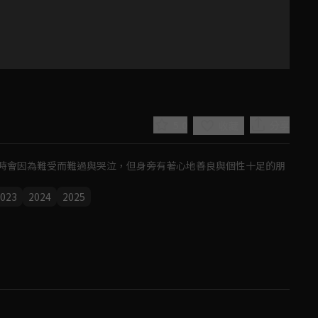
5.0
分享
收藏
時會因為難受而難過與哭泣，但身旁有著心地善良與個性十足的朋
023
2024
2025
Play
Video