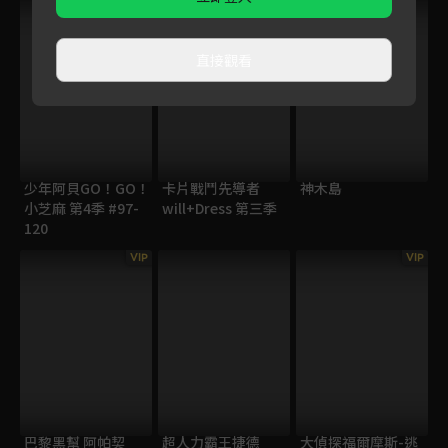
直接觀看
少年阿貝GO！GO！
卡片戰鬥先導者
神木島
小芝麻 第4季 #97-
will+Dress 第三季
120
VIP
VIP
巴黎黑幫 阿帕契
超人力霸王捷德
大偵探福爾摩斯-逃