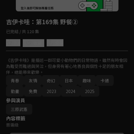
回首頁
登入後即可解鎖專屬任務
Play
吉伊卡哇
：第169集 野餐②
已完結 / 共 120 集
5.0
分享
收藏
《吉伊卡哇》是描述一群可愛小動物們的日常物語。雖然有時會因
為難受而難過與哭泣，但身旁有著心地善良與個性十足的朋友相
伴，總能帶來歡樂。
青春
友情
奇幻
日本
趣味
卡通
動畫
免費
2023
2024
2025
參與演員
三原武憲
內容標籤
普遍級