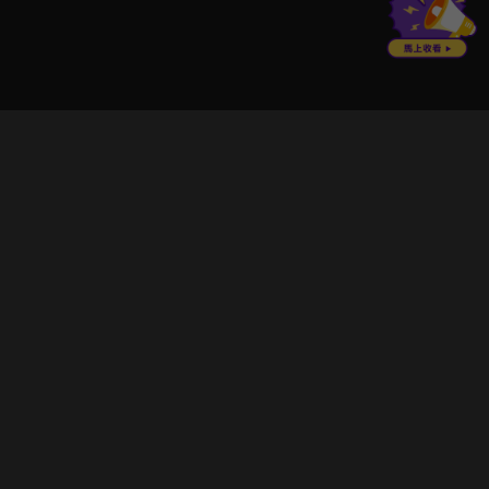
立即登入享受會員權益。
解鎖更多專屬功能，追劇更便利！
登入 / 註冊