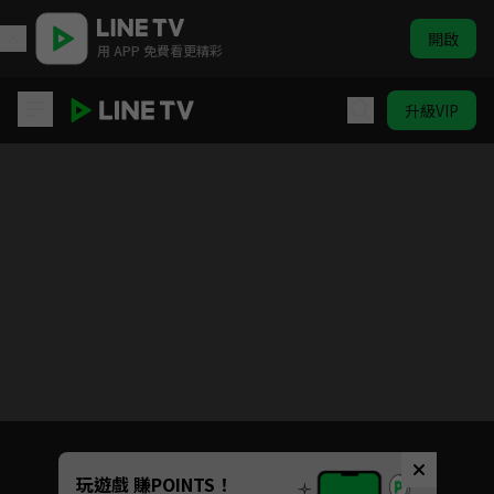
開啟
用 APP 免費看更精彩
升級VIP
吉伊卡哇
目前未允許這部影片在你所在的地區播放
如有不便請見諒
Unmute
玩遊戲 賺POINTS！