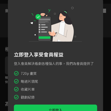
集數列表
反序
166
167
168
169
170
171
17
相關花絮
立即登入享受會員權益
登入會員解決看劇各種惱人的事，我們為會員提供了
720p 畫質
預告｜又小又可愛的傢
略過片頭尾
伙「吉伊卡哇」！有朋
友在的每一天都開心！
收藏片單
觀劇紀錄
為您推薦
立即登入