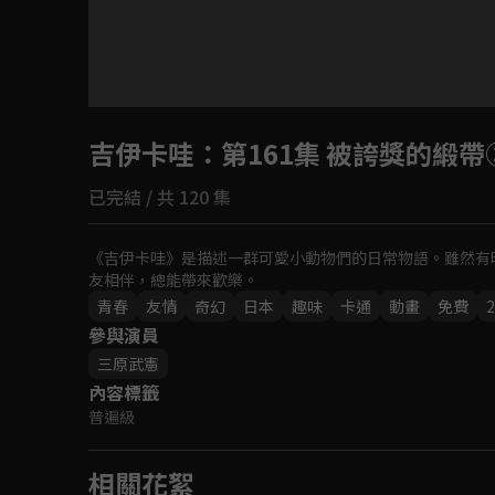
目前未允許這部影片在你所在的地區播放
吉伊卡哇
如有不便請見諒
：第161集 被誇獎的緞帶
已完結 / 共 120 集
回首頁
《吉伊卡哇》是描述一群可愛小動物們的日常物語。雖然有
友相伴，總能帶來歡樂。
青春
友情
奇幻
日本
趣味
卡通
動畫
免費
2
參與演員
三原武憲
內容標籤
普遍級
相關花絮