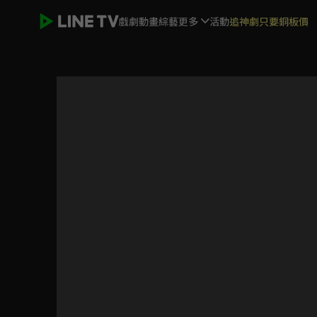
戲劇
動畫
綜藝
更多
活動
追神劇只要銅板價
吉伊卡哇