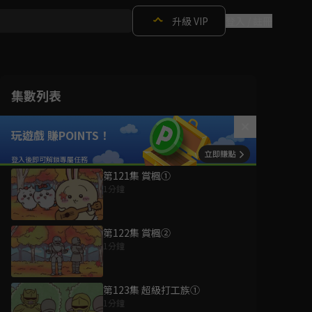
升級 VIP
登入 / 註冊
集數列表
玩遊戲 賺POINTS！
第121集 賞楓①
1分鐘
第122集 賞楓②
1分鐘
第123集 超級打工族①
1分鐘