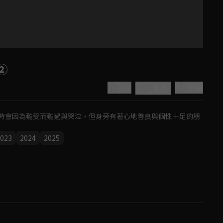
②
5.0
分享
收藏
時會因為難受而難過與哭泣，但身旁有著心地善良與個性十足的朋
023
2024
2025
Play
Video