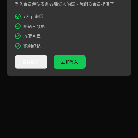
登入會員解決看劇各種惱人的事，我們為會員提供了
720p 畫質
略過片頭尾
收藏片單
觀劇紀錄
直接觀看
立即登入