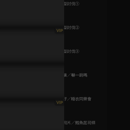
已完結 / 共 13 集
第129集 大型討伐①
1分鐘
第130集 大型討伐②
巴黎黑幫 阿帕契
VIP
1分鐘
已完結 / 共 1 集
第131集 大型討伐③
1分鐘
超人力霸王捷德
已完結 / 共 25 集
第132集 表演／嚇一跳嗎
1分鐘
第133集 蜆仔／睡衣同樂會
大偵探福爾摩斯-逃
VIP
1分鐘
獄大追捕
已完結 / 共 2 集
第134集 起司片／鱈魚起司條
1分鐘