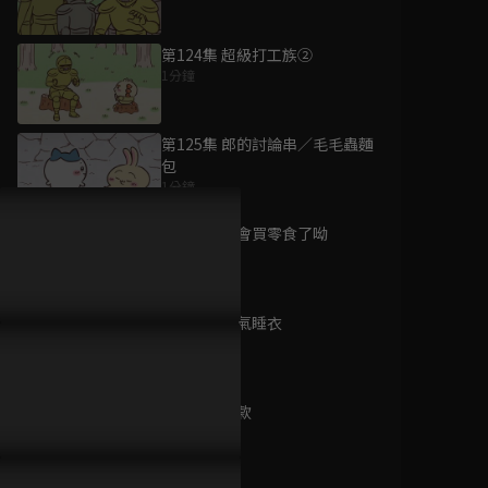
第124集 超級打工族②
1分鐘
為您推薦
第125集 郎的討論串／毛毛蟲麵
包
1分鐘
少年阿貝GO！GO！
小芝麻 第4季 #97-
第126集 學會買零食了呦
120
1分鐘
已完結 / 共 24 集
第127集 人氣睡衣
卡片戰鬥先導者
1分鐘
will+Dress 第三季
已完結 / 共 13 集
第128集 同款
1分鐘
神木島