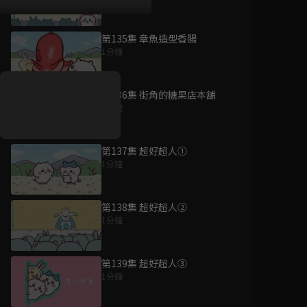
第135集 章魚造型香腸
好康資訊
1分鐘
7/21-8/20，盛夏追劇祭
升級VIP最優惠！獨家好
第136集 街角的糖果店本舖
戲看到飽
1分鐘
7月21日
-
8月20日
第137集 超好超人①
1分鐘
第138集 超好超人②
1分鐘
第139集 超好超人③
1分鐘