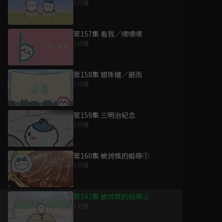
1分鐘
第157集 看我／嘖嘖嘖
1分鐘
第158集 銀珠糖／避雨
1分鐘
第159集 三明治紀念
1分鐘
第160集 被誇獎的緞帶①
1分鐘
第161集 被誇獎的緞帶②
1分鐘