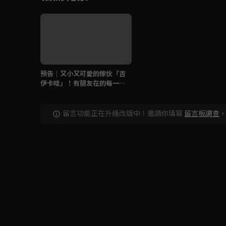
預告｜又小又可愛的傢伙「吉
伊卡哇」！有朋友在的每一天
都開心！
留言功能正在升級改版中！邀請你填寫
留言板調查