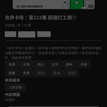
回首頁
登入後即可解鎖專屬任務
Play
吉伊卡哇
：第123集 超級打工族①
已完結 / 共 120 集
5.0
分享
收藏
《吉伊卡哇》是描述一群可愛小動物們的日常物語。雖然有時會因
為難受而難過與哭泣，但身旁有著心地善良與個性十足的朋友相
伴，總能帶來歡樂。
青春
友情
奇幻
日本
趣味
卡通
動畫
免費
2023
2024
2025
參與演員
三原武憲
內容標籤
普遍級