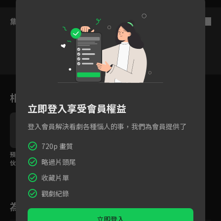
集數列表
反序
121
122
123
124
125
126
相關花絮
立即登入享受會員權益
登入會員解決看劇各種惱人的事，我們為會員提供了
720p 畫質
預告｜又小又可愛的傢
略過片頭尾
伙「吉伊卡哇」！有朋
友在的每一天都開心！
收藏片單
觀劇紀錄
為您推薦
立即登入