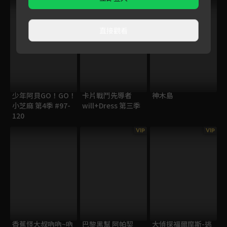
直接觀看
少年阿貝GO！GO！
卡片戰鬥先導者
神木島
小芝麻 第4季 #97-
will+Dress 第三季
120
VIP
VIP
香蕉怪大叔吶吶~吶
巴黎黑幫 阿帕契
大偵探福爾摩斯-逃