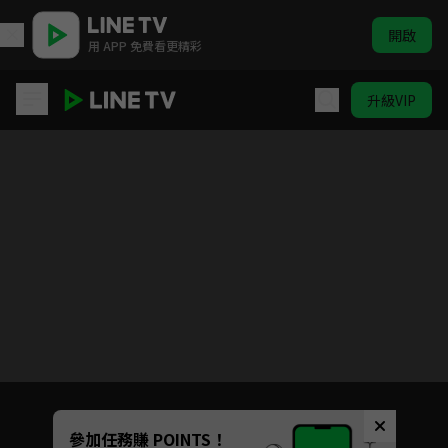
開啟
用 APP 免費看更精彩
升級VIP
吉伊卡哇
目前未允許這部影片在你所在的地區播放
如有不便請見諒
Unmute
參加任務賺 POINTS！