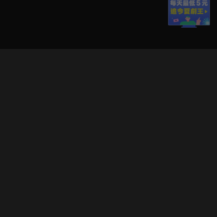
立即登入享受會員權益。
解鎖更多專屬功能，追劇更便利！
登入 / 註冊