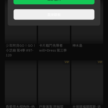
直接觀看
少年阿貝GO！GO！
卡片戰鬥先導者
神木島
小芝麻 第4季 #97-
will+Dress 第三季
120
VIP
VIP
香蕉怪大叔吶吶~吶
巴黎黑幫 阿帕契
大偵探福爾摩斯-逃