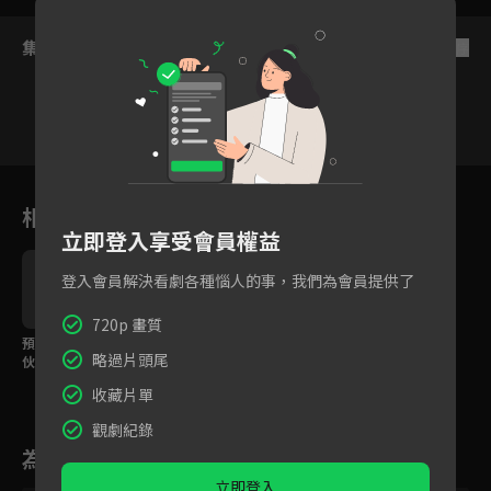
集數列表
反序
132
133
134
135
136
137
13
相關花絮
立即登入享受會員權益
登入會員解決看劇各種惱人的事，我們為會員提供了
720p 畫質
預告｜又小又可愛的傢
略過片頭尾
伙「吉伊卡哇」！有朋
友在的每一天都開心！
收藏片單
觀劇紀錄
為您推薦
立即登入