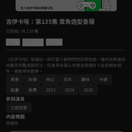
回首頁
登入後即可解鎖專屬任務
Play
吉伊卡哇
：第135集 章魚造型香腸
已完結 / 共 120 集
5.0
分享
收藏
《吉伊卡哇》是描述一群可愛小動物們的日常物語。雖然有時會因
為難受而難過與哭泣，但身旁有著心地善良與個性十足的朋友相
伴，總能帶來歡樂。
青春
友情
奇幻
日本
趣味
卡通
動畫
免費
2023
2024
2025
參與演員
三原武憲
內容標籤
普遍級