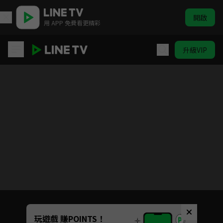
開啟
用 APP 免費看更精彩
升級VIP
吉伊卡哇
目前未允許這部影片在你所在的地區播放
如有不便請見諒
Unmute
玩遊戲 賺POINTS！