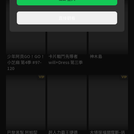
直接觀看
少年阿貝GO！GO！
卡片戰鬥先導者
神木島
小芝麻 第4季 #97-
will+Dress 第三季
120
VIP
VIP
巴黎黑幫 阿帕契
超人力霸王捷德
大偵探福爾摩斯-逃