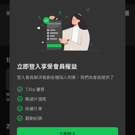
集數列表
反序
130
131
132
133
134
135
13
相關花絮
立即登入享受會員權益
登入會員解決看劇各種惱人的事，我們為會員提供了
720p 畫質
預告｜又小又可愛的傢
略過片頭尾
伙「吉伊卡哇」！有朋
友在的每一天都開心！
收藏片單
觀劇紀錄
為您推薦
立即登入