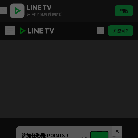
開啟
用 APP 免費看更精彩
升級VIP
吉伊卡哇
目前未允許這部影片在你所在的地區播放
如有不便請見諒
Unmute
參加任務賺 POINTS！