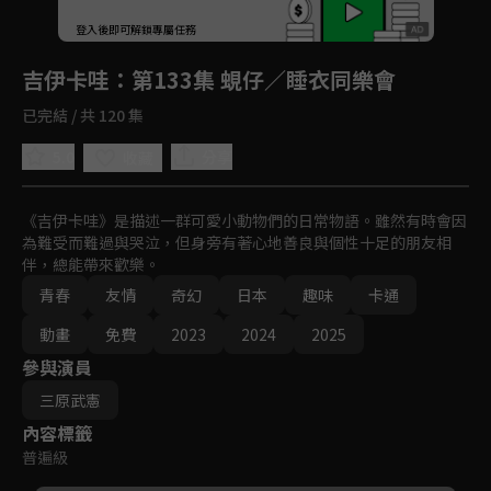
回首頁
登入後即可解鎖專屬任務
Play
吉伊卡哇
：第133集 蜆仔／睡衣同樂會
已完結 / 共 120 集
5.0
分享
收藏
《吉伊卡哇》是描述一群可愛小動物們的日常物語。雖然有時會因
為難受而難過與哭泣，但身旁有著心地善良與個性十足的朋友相
伴，總能帶來歡樂。
青春
友情
奇幻
日本
趣味
卡通
動畫
免費
2023
2024
2025
參與演員
三原武憲
內容標籤
普遍級